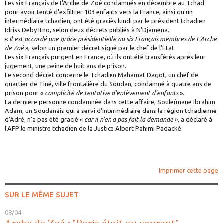
Les six Français de L'Arche de Zoé condamnés en décembre au Tchad
pour avoir tenté d'exfiltrer 103 enfants vers la France, ainsi qu'un
intermédiaire tchadien, ont été graciés lundi par le président tchadien
Idriss Deby Itno, selon deux décrets publiés à N'Djamena.
«
Il est accordé une grâce présidentielle au six Français membres de L'Arche
de Zoé
», selon un premier décret signé par le chef de l'Etat.
Les six Français purgent en France, où ils ont été transférés après leur
jugement, une peine de huit ans de prison.
Le second décret concerne le Tchadien Mahamat Dagot, un chef de
quartier de Tiné, ville frontalière du Soudan, condamné à quatre ans de
prison pour «
complicité de tentative d'enlèvement d'enfants
».
La dernière personne condamnée dans cette affaire, Souleïmane Ibrahim
Adam, un Soudanais qui a servi d'intermédiaire dans la région tchadienne
d'Adré, n'a pas été gracié «
car il n'en a pas fait la demande
», a déclaré à
l'AFP le ministre tchadien de la Justice Albert Pahimi Padacké.
Imprimer cette page
SUR LE MÊME SUJET
08/04
Arche de Zoé : "Paris était au courant"