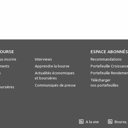
BOURSE
ESPACE ABONNÉ
s inscrire
Interviews
Recommandations
ments
Apprendre la bourse
Portefeuille Croissanc
s
Actualités économiques
Portefeuille Rendeme
et boursières
Télécharger
Communiqués de presse
nos portefeuilles
oursières
A la une
Bourse,