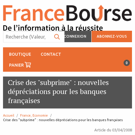
CONNEXION
ABONNEZ-VOUS
BOUTIQUE
CONTACT
0
PANIER
Crise des "subprime" : nouvelles
dépréciations pour les banques
françaises
Accueil
France, Economie
page:
Crise des "subprime" : nouvelles dépréciations pour les banques françaises
Article du
03/04/2008