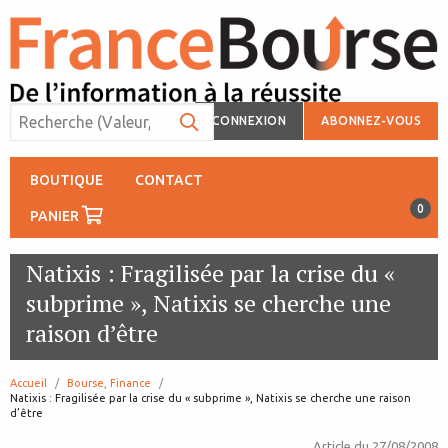
CONNEXION
ABONNEZ-VOUS
BOUTIQUE
CONTACT
0
PANIER
Natixis : Fragilisée par la crise du «
subprime », Natixis se cherche une
raison d’être
Accueil
Bourse, Finance
page:
Natixis : Fragilisée par la crise du « subprime », Natixis se cherche une raison
d’être
Article du
27/08/2008