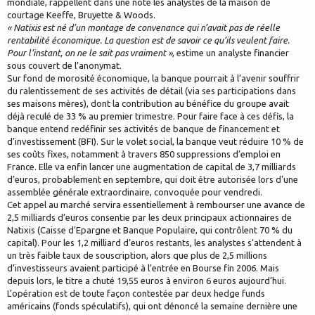
mondiale, rappellent dans une note les analystes de la maison de
courtage Keeffe, Bruyette & Woods.
« Natixis est né d’un montage de convenance qui n’avait pas de réelle
rentabilité économique. La question est de savoir ce qu’ils veulent faire.
Pour l’instant, on ne le sait pas vraiment »
, estime un analyste financier
sous couvert de l’anonymat.
Sur fond de morosité économique, la banque pourrait à l’avenir souffrir
du ralentissement de ses activités de détail (via ses participations dans
ses maisons mères), dont la contribution au bénéfice du groupe avait
déjà reculé de 33 % au premier trimestre. Pour faire face à ces défis, la
banque entend redéfinir ses activités de banque de financement et
d’investissement (BFI). Sur le volet social, la banque veut réduire 10 % de
ses coûts fixes, notamment à travers 850 suppressions d’emploi en
France. Elle va enfin lancer une augmentation de capital de 3,7 milliards
d’euros, probablement en septembre, qui doit être autorisée lors d'une
assemblée générale extraordinaire, convoquée pour vendredi.
Cet appel au marché servira essentiellement à rembourser une avance de
2,5 milliards d’euros consentie par les deux principaux actionnaires de
Natixis (Caisse d’Epargne et Banque Populaire, qui contrôlent 70 % du
capital). Pour les 1,2 milliard d’euros restants, les analystes s’attendent à
un très faible taux de souscription, alors que plus de 2,5 millions
d’investisseurs avaient participé à l’entrée en Bourse fin 2006. Mais
depuis lors, le titre a chuté 19,55 euros à environ 6 euros aujourd’hui.
L’opération est de toute façon contestée par deux hedge funds
américains (fonds spéculatifs), qui ont dénoncé la semaine dernière une