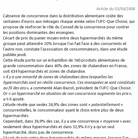
Article du
03/04/2008
L'absence de concurrence dans la distribution alimentaire coûte des
centaines d'euros aux ménages chaque année selon l'UFC-Que Choisir, qui
propose de renforcer le rôle du Conseil de la concurrence pour contrer
les positions dominantes des enseignes.
L'écart de prix du panier moyen entre deux hypermarchés du même
groupe peut atteindre 20% lorsque l'un fait face à des concurrents et
l'autre non, constate l'association de consommateurs, dans une étude
publiée jeudi.
Cette étude porte sur un échantillon de 160 produits alimentaires de
grande consommation dans 40% des zones de chalandises en France,
soit 634 hypermarchés et zones de chalandise.
«
Il y a une minorité de zones de chalandises dans lesquelles les
hypermarchés sont en réelle concurrence. Ces monopoles se sont constitués
au fil des ans
», a commenté Alain Bazot, président de l'UFC-Que Choisir.
Or «
un hypermarché en situation de non concurrence augmente les prix
»,
a-t-il ajouté.
L'étude révèle que seules 26,9% des zones sont «
potentiellement
»
concurrentielles, le consommateur ayant le choix entre plus de deux
hypermarchés.
Cependant, dans 36,9% des cas, il y a une concurrence «
moyenne
» avec
seulement deux hypermarchés et dans 32,9% il n'y a qu'un seul
hypermarché, donc pas de concurrence.
L'écart de prix entre deux hypermarchés du même groupe, lorsque l'un