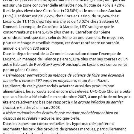
est sur une zone concurrentielle et l'autre non, fluctue de +5% à +20%.
Il est le plus élevé chez Carrefour (+20,56%) et le moins chez Auchan
(+5%). Cet écart est de 7,22% chez Cora et Casino, de 10,24% chez
Leclerc, de 11,14% chez Intermarché et de 13,02% chez Système U.
Donnant l'exemple de Carrefour à Marseille, UFC souligne que le
consommateur paiera 5,45% plus cher au Carrefour du 15ème
arrondissement que dans celui du 8ème arrondissement. En moyenne,
pour un ménage marseillais moyen, cet écart représente un surcoût
annuel d'environ 230 euros.
Dans le département de la Gironde l'association donne l'exemple de
Leclerc. Un ménage de Talence paiera 9,32% plus cher ses courses qu'un
autre habitant de Port-Ste-Foy-et-Ponchapt, où Leclerc est concurrencé
par un géant Casino.
«
Déménager permettrait au ménage de Talence de faire une économie
annuelle d'environ 392 euros en moyenne
», selon Alain Bazot.
Les clients de ces hypermarchés achetant aussi des produits non
alimentaires, les surcoûts sont encore plus élevés. UFC-Que Choisir ajoute
que son étude a été réalisée en septembre 2007, à une période où les prix
étaient relativement bas par rapport à «
la grande inflation du dernier
trimestre
», achevé en mars 2008.
«
Notre estimation des écarts de prix est donc probablement bien en
dessous de la réalité
» actuelle, indique-t-elle.
Dans les zones non concurrentielles, les hypermarchés préfèrent
augmenter les prix des produits de grandes marques, particulièrement