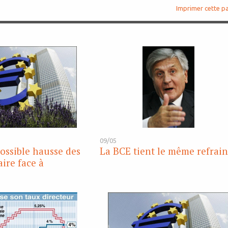
Imprimer cette p
09/05
ossible hausse des
La BCE tient le même refrai
aire face à