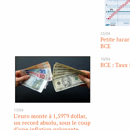
22/04
Petite lucar
BCE
10/04
BCE : Taux
17/04
L’euro monte à 1,5979 dollar,
un record absolu, sous le coup
d’une inflation galopante