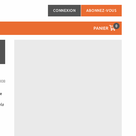
CONNEXION
ABONNEZ-VOUS
0
PANIER
008
le
ela