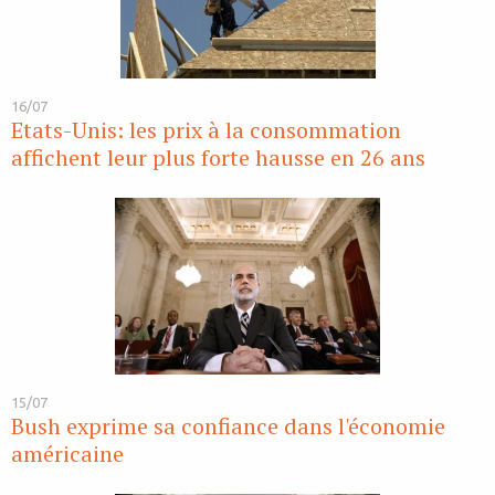
16/07
Etats-Unis: les prix à la consommation
affichent leur plus forte hausse en 26 ans
15/07
Bush exprime sa confiance dans l'économie
américaine