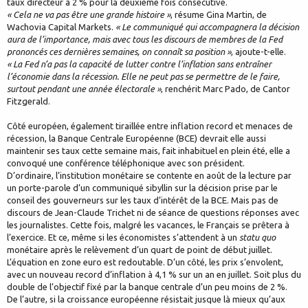
taux directeur à 2 % pour la deuxième fois consécutive.
« Cela ne va pas être une grande histoire »
, résume Gina Martin, de
Wachovia Capital Markets.
« Le communiqué qui accompagnera la décision
aura de l’importance, mais avec tous les discours de membres de la Fed
prononcés ces dernières semaines, on connaît sa position »
, ajoute-t-elle.
« La Fed n’a pas la capacité de lutter contre l’inflation sans entraîner
l’économie dans la récession. Elle ne peut pas se permettre de le faire,
surtout pendant une année électorale »
, renchérit Marc Pado, de Cantor
Fitzgerald.
Côté européen, également tiraillée entre inflation record et menaces de
récession, la Banque Centrale Européenne (BCE) devrait elle aussi
maintenir ses taux cette semaine mais, fait inhabituel en plein été, elle a
convoqué une conférence téléphonique avec son président.
D’ordinaire, l’institution monétaire se contente en août de la lecture par
un porte-parole d’un communiqué sibyllin sur la décision prise par le
conseil des gouverneurs sur les taux d’intérêt de la BCE. Mais pas de
discours de Jean-Claude Trichet ni de séance de questions réponses avec
les journalistes. Cette fois, malgré les vacances, le Français se prêtera à
l’exercice. Et ce, même si les économistes s’attendent à un
statu quo
monétaire après le relèvement d’un quart de point de début juillet.
L’équation en zone euro est redoutable. D’un côté, les prix s’envolent,
avec un nouveau record d’inflation à 4,1 % sur un an en juillet. Soit plus du
double de l’objectif fixé par la banque centrale d’un peu moins de 2 %.
De l’autre, si la croissance européenne résistait jusque là mieux qu’aux