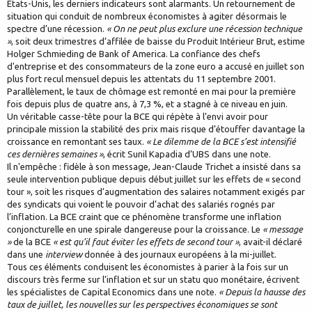
Etats-Unis, les derniers indicateurs sont alarmants. Un retournement de
situation qui conduit de nombreux économistes à agiter désormais le
spectre d’une récession.
« On ne peut plus exclure une récession technique
»
, soit deux trimestres d’affilée de baisse du Produit Intérieur Brut, estime
Holger Schmieding de Bank of America. La confiance des chefs
d'entreprise et des consommateurs de la zone euro a accusé en juillet son
plus fort recul mensuel depuis les attentats du 11 septembre 2001.
Parallèlement, le taux de chômage est remonté en mai pour la première
fois depuis plus de quatre ans, à 7,3 %, et a stagné à ce niveau en juin.
Un véritable casse-tête pour la BCE qui répète à l’envi avoir pour
principale mission la stabilité des prix mais risque d’étouffer davantage la
croissance en remontant ses taux.
« Le dilemme de la BCE s’est intensifié
ces dernières semaines »
, écrit Sunil Kapadia d’UBS dans une note.
Il n'empêche : fidèle à son message, Jean-Claude Trichet a insisté dans sa
seule intervention publique depuis début juillet sur les effets de « second
tour », soit les risques d’augmentation des salaires notamment exigés par
des syndicats qui voient le pouvoir d’achat des salariés rognés par
l’inflation. La BCE craint que ce phénomène transforme une inflation
conjoncturelle en une spirale dangereuse pour la croissance. Le
« message
»
de la BCE
« est qu’il faut éviter les effets de second tour »
, avait-il déclaré
dans une
interview
donnée à des journaux européens à la mi-juillet.
Tous ces éléments conduisent les économistes à parier à la fois sur un
discours très ferme sur l’inflation et sur un statu quo monétaire, écrivent
les spécialistes de Capital Economics dans une note.
« Depuis la hausse des
taux de juillet, les nouvelles sur les perspectives économiques se sont