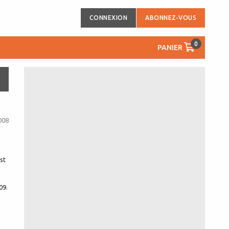
CONNEXION
ABONNEZ-VOUS
0
PANIER
008
st
09.