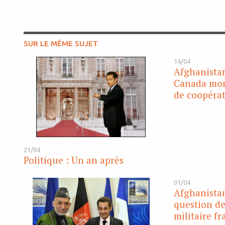
SUR LE MÊME SUJET
14/04
Afghanistan
Canada mon
de coopéra
21/04
Politique : Un an après
01/04
Afghanistan 
question de
militaire fr