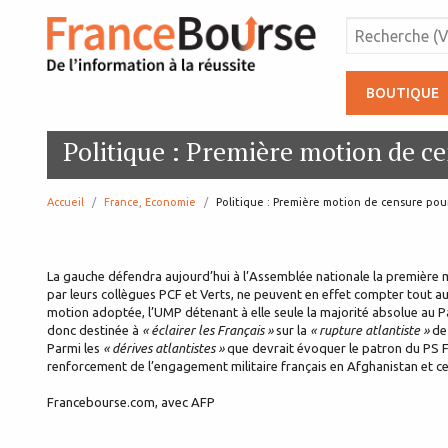
BOUTIQUE
Politique : Première motion de c
Accueil
France, Economie
page:
Politique : Première motion de censure po
La gauche défendra aujourd’hui à l’Assemblée nationale la première m
par leurs collègues PCF et Verts, ne peuvent en effet compter tout au
motion adoptée, l’UMP détenant à elle seule la majorité absolue au P
donc destinée à
« éclairer les Français »
sur la
« rupture atlantiste »
de 
Parmi les
« dérives atlantistes »
que devrait évoquer le patron du PS F
renforcement de l’engagement militaire français en Afghanistan et cel
Francebourse.com, avec AFP