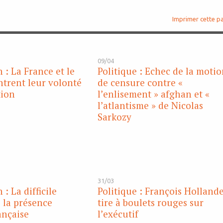
Imprimer cette p
09/04
 : La France et le
Politique : Echec de la moti
trent leur volonté
de censure contre «
tion
l’enlisement » afghan et «
l’atlantisme » de Nicolas
Sarkozy
31/03
: La difficile
Politique : François Holland
 la présence
tire à boulets rouges sur
ançaise
l’exécutif