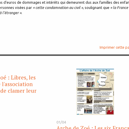
ons d’euros de dommages et intérêts qui demeurent dus aux familles des enfan
rsonnes visées par
« cette condamnation au civil »
, soulignant que
« la France
à l’étranger »
.
Imprimer cette p
é : Libres, les
l'association
de clamer leur
01/04
Arche de Zoé : Les six França