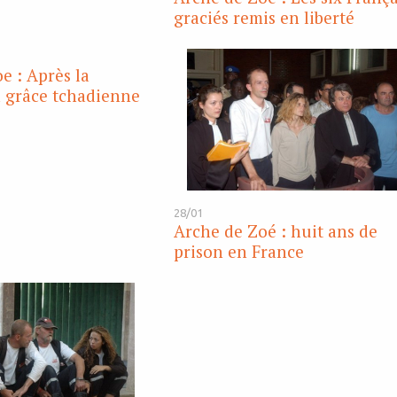
graciés remis en liberté
e : Après la
a grâce tchadienne
28/01
Arche de Zoé : huit ans de
prison en France