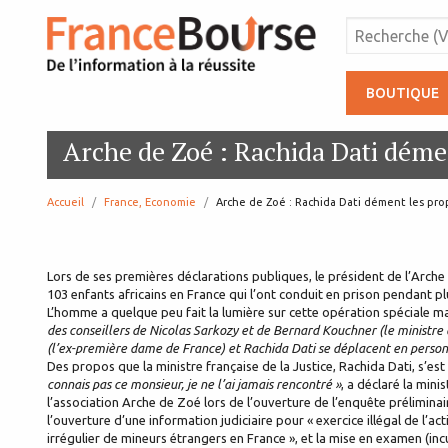
BOUTIQUE
Arche de Zoé : Rachida Dati déme
Accueil
France, Economie
page:
Arche de Zoé : Rachida Dati dément les pro
Lors de ses premières déclarations publiques, le président de l’Arche 
103 enfants africains en France qui l’ont conduit en prison pendant pl
L’homme a quelque peu fait la lumière sur cette opération spéciale mai
des conseillers de Nicolas Sarkozy et de Bernard Kouchner (le ministre 
(l’ex-première dame de France) et Rachida Dati se déplacent en personn
Des propos que la ministre française de la Justice, Rachida Dati, s’e
connais pas ce monsieur, je ne l’ai jamais rencontré »
, a déclaré la mini
l’association Arche de Zoé lors de l’ouverture de l’enquête préliminai
l’ouverture d’une information judiciaire pour « exercice illégal de l’ac
irrégulier de mineurs étrangers en France », et la mise en examen (in