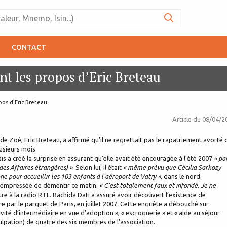
CONTACT
nt les propos d’Eric Breteau
pos d’Eric Breteau
Article du
08/04/2
de Zoé, Eric Breteau, a affirmé qu’il ne regrettait pas le rapatriement avorté 
usieurs mois.
s a créé la surprise en assurant qu’elle avait été encouragée à l’été 2007
« pa
des Affaires étrangères) »
. Selon lui, il était
« même prévu que Cécilia Sarkozy
e pour accueillir les 103 enfants à l’aéroport de Vatry »
, dans le nord.
st empressée de démentir ce matin.
« C’est totalement faux et infondé. Je ne
stre à la radio RTL. Rachida Dati a assuré avoir découvert l’existence de
re par le parquet de Paris, en juillet 2007. Cette enquête a débouché sur
tivité d’intermédiaire en vue d’adoption », « escroquerie » et « aide au séjour
culpation) de quatre des six membres de l’association.