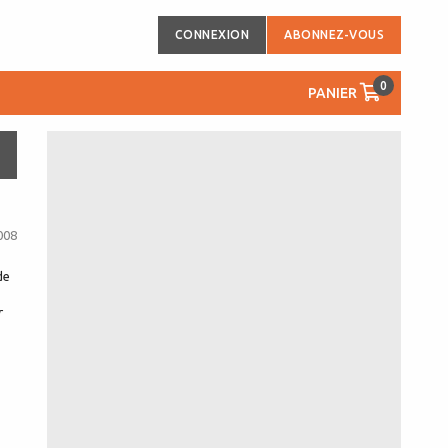
CONNEXION
ABONNEZ-VOUS
0
PANIER
008
de
r