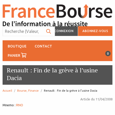
CONNEXION
ABONNEZ-VOUS
BOUTIQUE
CONTACT
0
PANIER
Renault : Fin de la grève à l’usine
Dacia
Accueil
Bourse, Finance
page:
Renault : Fin de la grève à l’usine Dacia
Article du
11/04/2008
Mnemo :
RNO