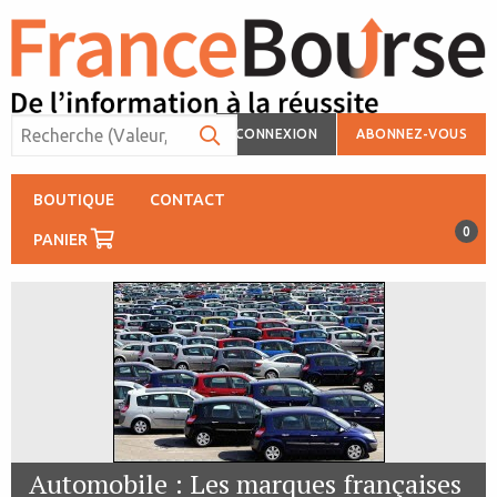
CONNEXION
ABONNEZ-VOUS
BOUTIQUE
CONTACT
0
PANIER
Automobile : Les marques françaises