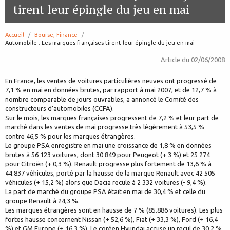
tirent leur épingle du jeu en mai
Accueil
Bourse, Finance
page:
Automobile : Les marques françaises tirent leur épingle du jeu en mai
Article du
02/06/2008
En France, les ventes de voitures particulières neuves ont progressé de
7,1 % en mai en données brutes, par rapport à mai 2007, et de 12,7 % à
nombre comparable de jours ouvrables, a annoncé le Comité des
constructeurs d’automobiles (CCFA).
Sur le mois, les marques françaises progressent de 7,2 % et leur part de
marché dans les ventes de mai progresse très légèrement à 53,5 %
contre 46,5 % pour les marques étrangères.
Le groupe PSA enregistre en mai une croissance de 1,8 % en données
brutes à 56 123 voitures, dont 30 849 pour Peugeot (+ 3 %) et 25 274
pour Citroën (+ 0,3 %). Renault progresse plus fortement de 13,6 % à
44.837 véhicules, porté par la hausse de la marque Renault avec 42 505
véhicules (+ 15,2 %) alors que Dacia recule à 2 332 voitures (- 9,4 %).
La part de marché du groupe PSA était en mai de 30,4 % et celle du
groupe Renault à 24,3 %.
Les marques étrangères sont en hausse de 7 % (85.886 voitures). Les plus
fortes hausse concernent Nissan (+ 52,6 %), Fiat (+ 33,3 %), Ford (+ 16,4
%) et GM Europe (+ 16,3 %). Le coréen Hyundai accuse un recul de 30,2 %.