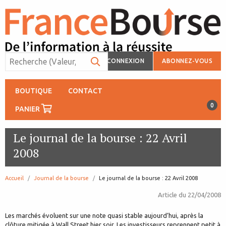
CONNEXION
ABONNEZ-VOUS
BOUTIQUE
CONTACT
0
PANIER
Le journal de la bourse : 22 Avril
2008
Accueil
Journal de la bourse
page:
Le journal de la bourse : 22 Avril 2008
Article du
22/04/2008
Les marchés évoluent sur une note quasi stable aujourd’hui, après la
clôture mitigée à Wall Street hier soir. Les investisseurs reprennent petit à