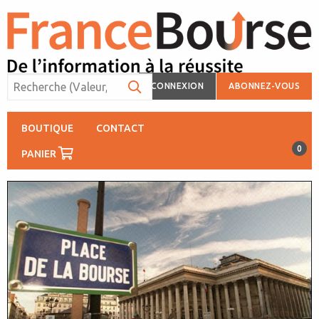
CONNEXION
ABONNEZ-VOUS
BOUTIQUE
CONTACT
0
PANIER