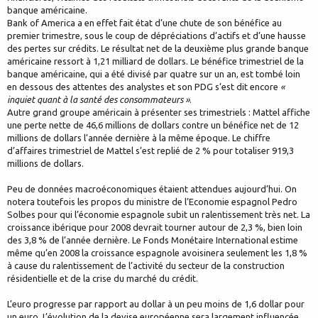
banque américaine.
Bank of America a en effet fait état d’une chute de son bénéfice au
premier trimestre, sous le coup de dépréciations d’actifs et d’une hausse
des pertes sur crédits. Le résultat net de la deuxième plus grande banque
américaine ressort à 1,21 milliard de dollars. Le bénéfice trimestriel de la
banque américaine, qui a été divisé par quatre sur un an, est tombé loin
en dessous des attentes des analystes et son PDG s’est dit encore
«
inquiet quant à la santé des consommateurs »
.
Autre grand groupe américain à présenter ses trimestriels : Mattel affiche
une perte nette de 46,6 millions de dollars contre un bénéfice net de 12
millions de dollars l’année dernière à la même époque. Le chiffre
d’affaires trimestriel de Mattel s’est replié de 2 % pour totaliser 919,3
millions de dollars.
Peu de données macroéconomiques étaient attendues aujourd’hui. On
notera toutefois les propos du ministre de l’Economie espagnol Pedro
Solbes pour qui l’économie espagnole subit un ralentissement très net. La
croissance ibérique pour 2008 devrait tourner autour de 2,3 %, bien loin
des 3,8 % de l’année dernière. Le Fonds Monétaire International estime
même qu’en 2008 la croissance espagnole avoisinera seulement les 1,8 %
à cause du ralentissement de l’activité du secteur de la construction
résidentielle et de la crise du marché du crédit.
L’euro progresse par rapport au dollar à un peu moins de 1,6 dollar pour
un euro. L’évolution de la devise européenne sera largement influencée