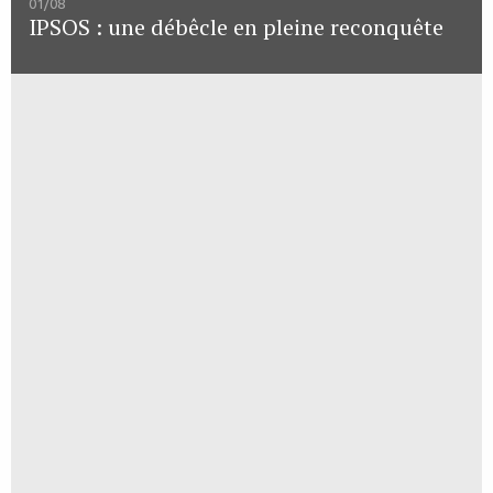
01/08
IPSOS : une débêcle en pleine reconquête