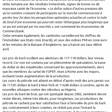
cette semaine par des résultats trimestriels, signes de bonne ou de
mauvaise santé de l’économie.
« Le dollar subira d’autres pressions dès
qu’un nombre croissant de participants sur le marché commenceront à
perdre leur foi dans les perspectives optimistes actuelles et contre la toile
de fond d’une économie qui pourrait rester léthargique plus longtemps que
ce qui est anticipé par les marchés »
, ont commenté les économistes de
Commerzbank.
Cette semaine également, les cambistes surveilleront les chiffres de
l’immobilier aux Etats-Unis (mardi), et ceux des indices PMI en zone euro
et les minutes de la Banque d’Angleterre, qui a baissé ses taux début
avril.
Les prix du baril oscillent aux alentours de 117-118 dollars, leur niveau
record. L’or noir est soutenu par un phénomène de spéculation, la baise
du dollar et des inquiétudes concernant les approvisionnements, alors
que les membres du cartel de l’OPEP, réuni à Rome avec les majors,
excluent toute augmentation de la production.
Les cours du pétrole ont atteint en début d’après-midi des prix jamais vus
de 117,81 dollars le baril à New York et 114,86 dollars à Londres, après de
nouvelles attaques contre des oléoducs au Nigeria.
Les prix du baril de brut, qui ont quintuplé depuis 2002, semblent devoir
rester élevés, même très élevés, pour longtemps. Les producteurs de
pétrole ne cachent pas leur satisfaction face à l’envolée du prix du baril
qui, contrairement à leurs craintes, ne réduit pas pour l’instant la
demande, toujours tirée par les pays émergents. Il devrait se maintenir «