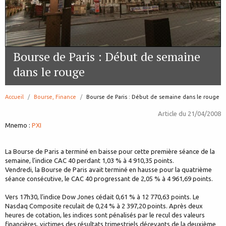
Bourse de Paris : Début de semaine
dans le rouge
Accueil
Bourse, Finance
page:
Bourse de Paris : Début de semaine dans le rouge
Article du
21/04/2008
Mnemo :
PXI
La Bourse de Paris a terminé en baisse pour cette première séance de la
semaine, l’indice CAC 40 perdant 1,03 % à 4 910,35 points.
Vendredi, la Bourse de Paris avait terminé en hausse pour la quatrième
séance consécutive, le CAC 40 progressant de 2,05 % à 4 961,69 points.
Vers 17h30, l’indice Dow Jones cédait 0,61 % à 12 770,63 points. Le
Nasdaq Composite reculait de 0,24 % à 2 397,20 points. Après deux
heures de cotation, les indices sont pénalisés par le recul des valeurs
financières, victimes des résultats trimestriels décevants de la deuxième