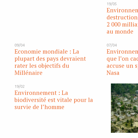
19/05
Environnem
destruction
2 000 milli
au monde
09/04
07/04
Economie mondiale : La
Environneme
plupart des pays devraient
que l’on cac
rater les objectifs du
accuse un sp
Millénaire
Nasa
19/02
Environnement : La
biodiversité est vitale pour la
survie de l’homme