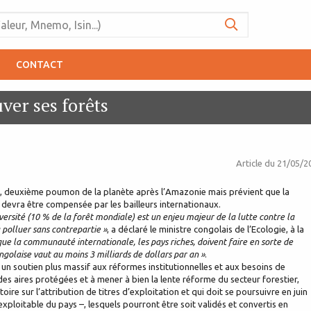
CONTACT
er ses forêts
Article du
21/05/2
, deuxième poumon de la planète après l’Amazonie mais prévient que la
devra être compensée par les bailleurs internationaux.
ersité (10 % de la forêt mondiale) est un enjeu majeur de la lutte contre la
 polluer sans contrepartie »
, a déclaré le ministre congolais de l’Ecologie, à la
que la communauté internationale, les pays riches, doivent faire en sorte de
ongolaise vaut au moins 3 milliards de dollars par an »
.
 un soutien plus massif aux réformes institutionnelles et aux besoins de
des aires protégées et à mener à bien la lente réforme du secteur forestier,
re sur l’attribution de titres d’exploitation et qui doit se poursuivre en juin
 exploitable du pays –, lesquels pourront être soit validés et convertis en