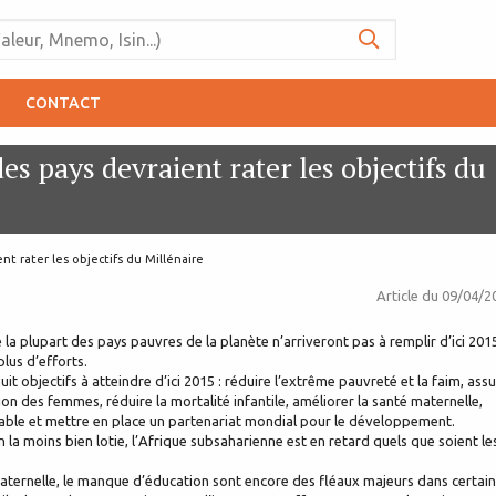
CONTACT
s pays devraient rater les objectifs du
t rater les objectifs du Millénaire
Article du
09/04/2
a plupart des pays pauvres de la planète n’arriveront pas à remplir d’ici 201
lus d’efforts.
t objectifs à atteindre d’ici 2015 : réduire l’extrême pauvreté et la faim, ass
on des femmes, réduire la mortalité infantile, améliorer la santé maternelle,
able et mettre en place un partenariat mondial pour le développement.
 la moins bien lotie, l’Afrique subsaharienne est en retard quels que soient le
t maternelle, le manque d’éducation sont encore des fléaux majeurs dans certai