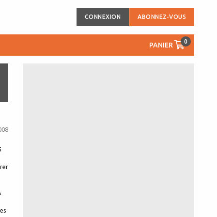
CONNEXION
ABONNEZ-VOUS
0
PANIER
008
5
urer
s
nes