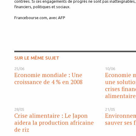
contrées. Si ces engagements de progrès ne sont pas inatteignables,
financiers, politiques et sociaux.
Francebourse.com, avec AFP
SUR LE MÊME SUJET
25/06
10/06
Economie mondiale : Une
Economie m
croissance de 4 % en 2008
une solutio
crises finan
alimentaire
28/05
21/05
Crise alimentaire : Le Japon
Environnem
aidera la production africaine
sauver ses 
de riz