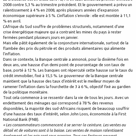
2008 contre 5,3 % au trimestre précédent. Et le gouvernement a prévu un
ralentissement à 4 % en 2008, après plusieurs années d’expansion
économique supérieure à 5 %. L’inflation s’envole : elle est montée à 11,1
% en avril.
L’Afrique du Sud souffre de problèmes structurels, notamment d’une
crise énergétique majeure qui a contraint les mines du pays à rester
fermées pendant plusieurs jours en janvier.
Mais elle pâtit également de la conjoncture internationale, surtout de la
flambée des prix du pétrole et des produits alimentaires qui alimente
l’inflation.
Dans ce contexte, la Banque centrale a annoncé, pour la dixième fois en
deux ans, une hausse d’un demi point de pourcentage de son taux de
base, porté à 12 %. Les banques ont répercuté cette hausse sur le taux du
crédit immobilier, fixé à 15,5 %. Le gouverneur de la Banque centrale
maintient que la hausse des taux d’intérêt est le meilleur moyen de
ramener l’inflation dans la fourchette de 3 à 6 %, objectif fixé au gardien
de la politique monétaire.
Tout cela commence à se ressentir dans la vie de tous les jours. Avec un
endettement des ménages qui correspond à 78 % des revenus
disponibles, la majorité des sud-Africains risquent de beaucoup souffrir
d’une hausse des taux d'intérêt, selon John Loos, économiste à la First
National Bank (FNB).
« Les consommateurs commencent à se serrer la ceinture. Les ventes au
détail et de voitures sont à la baisse. Les ventes de maison ralentissent
également et les prix sont sous pression. Tous ces facteurs peuvent