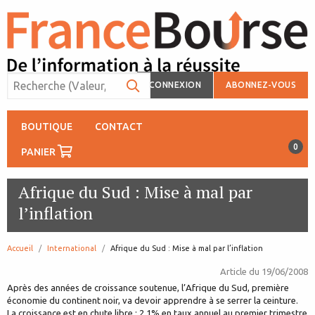
CONNEXION
ABONNEZ-VOUS
BOUTIQUE
CONTACT
0
PANIER
Afrique du Sud : Mise à mal par
l’inflation
Accueil
International
page:
Afrique du Sud : Mise à mal par l’inflation
Article du
19/06/2008
Après des années de croissance soutenue, l’Afrique du Sud, première
économie du continent noir, va devoir apprendre à se serrer la ceinture.
La croissance est en chute libre : 2,1% en taux annuel au premier trimestre