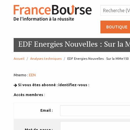
BOUTIQUE
EDF Energies Nouvelles : Sur la
Accueil
Analyses techniques
page:
EDF Energies Nouvelles : Sur la MMe150
Mnemo :
EEN
Si vous êtes abonné : identifiez-vous :
Accès membres
:
Email :
Mot de passe :