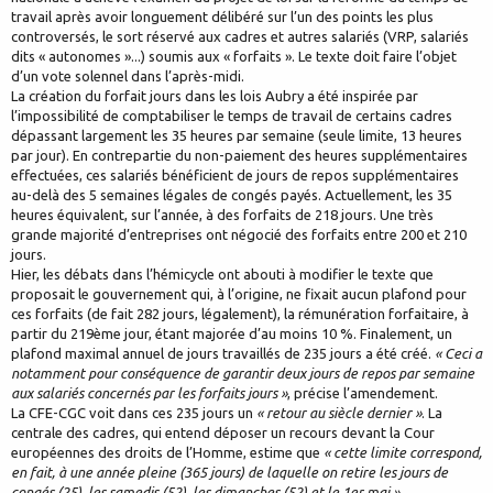
travail après avoir longuement délibéré sur l’un des points les plus
controversés, le sort réservé aux cadres et autres salariés (VRP, salariés
dits « autonomes »...) soumis aux « forfaits ». Le texte doit faire l’objet
d’un vote solennel dans l’après-midi.
La création du forfait jours dans les lois Aubry a été inspirée par
l’impossibilité de comptabiliser le temps de travail de certains cadres
dépassant largement les 35 heures par semaine (seule limite, 13 heures
par jour). En contrepartie du non-paiement des heures supplémentaires
effectuées, ces salariés bénéficient de jours de repos supplémentaires
au-delà des 5 semaines légales de congés payés. Actuellement, les 35
heures équivalent, sur l’année, à des forfaits de 218 jours. Une très
grande majorité d’entreprises ont négocié des forfaits entre 200 et 210
jours.
Hier, les débats dans l’hémicycle ont abouti à modifier le texte que
proposait le gouvernement qui, à l’origine, ne fixait aucun plafond pour
ces forfaits (de fait 282 jours, légalement), la rémunération forfaitaire, à
partir du 219ème jour, étant majorée d’au moins 10 %. Finalement, un
plafond maximal annuel de jours travaillés de 235 jours a été créé.
« Ceci a
notamment pour conséquence de garantir deux jours de repos par semaine
aux salariés concernés par les forfaits jours »
, précise l’amendement.
La CFE-CGC voit dans ces 235 jours un
« retour au siècle dernier »
. La
centrale des cadres, qui entend déposer un recours devant la Cour
européennes des droits de l’Homme, estime que
« cette limite correspond,
en fait, à une année pleine (365 jours) de laquelle on retire les jours de
congés (25), les samedis (52), les dimanches (52) et le 1er mai ».