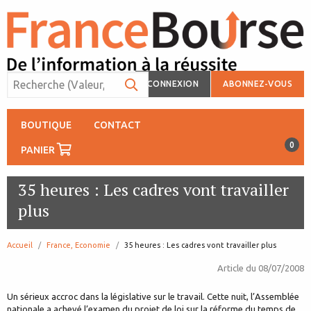
CONNEXION
ABONNEZ-VOUS
BOUTIQUE
CONTACT
0
PANIER
35 heures : Les cadres vont travailler
plus
Accueil
France, Economie
page:
35 heures : Les cadres vont travailler plus
Article du
08/07/2008
Un sérieux accroc dans la législative sur le travail. Cette nuit, l’Assemblée
nationale a achevé l’examen du projet de loi sur la réforme du temps de