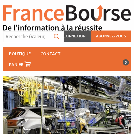
CONNEXION
ABONNEZ-VOUS
BOUTIQUE
CONTACT
0
PANIER