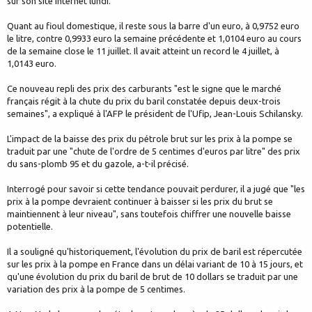
sur son site internet lundi.
Quant au fioul domestique, il reste sous la barre d'un euro, à 0,9752 euro
le litre, contre 0,9933 euro la semaine précédente et 1,0104 euro au cours
de la semaine close le 11 juillet. Il avait atteint un record le 4 juillet, à
1,0143 euro.
Ce nouveau repli des prix des carburants "est le signe que le marché
français régit à la chute du prix du baril constatée depuis deux-trois
semaines", a expliqué à l'AFP le président de l'Ufip, Jean-Louis Schilansky.
L'impact de la baisse des prix du pétrole brut sur les prix à la pompe se
traduit par une "chute de l'ordre de 5 centimes d'euros par litre" des prix
du sans-plomb 95 et du gazole, a-t-il précisé.
Interrogé pour savoir si cette tendance pouvait perdurer, il a jugé que "les
prix à la pompe devraient continuer à baisser si les prix du brut se
maintiennent à leur niveau", sans toutefois chiffrer une nouvelle baisse
potentielle.
Il a souligné qu'historiquement, l'évolution du prix de baril est répercutée
sur les prix à la pompe en France dans un délai variant de 10 à 15 jours, et
qu'une évolution du prix du baril de brut de 10 dollars se traduit par une
variation des prix à la pompe de 5 centimes.