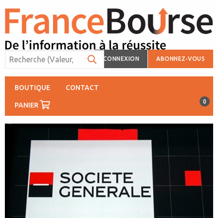
CONNEXION
ABONNEZ-VOUS
BOUTIQUE
CONTACT
0
PANIER