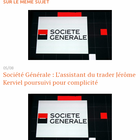
SUR LE MÊME SUJET
05/08
Société Générale : L’assistant du trader Jérôme
Kerviel poursuivi pour complicité