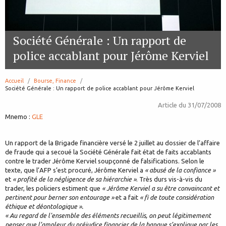
Société Générale : Un rapport de
police accablant pour Jérôme Kerviel
Accueil
Bourse, Finance
page:
Société Générale : Un rapport de police accablant pour Jérôme Kerviel
Article du
31/07/2008
Mnemo :
GLE
Un rapport de la Brigade financière versé le 2 juillet au dossier de l’affaire
de fraude qui a secoué la Société Générale fait état de faits accablants
contre le trader Jérôme Kerviel soupçonné de falsifications. Selon le
texte, que l’AFP s’est procuré, Jérôme Kerviel a
« abusé de la confiance »
et
« profité de la négligence de sa hiérarchie »
. Très durs vis-à-vis du
trader, les policiers estiment que
« Jérôme Kerviel a su être convaincant et
pertinent pour berner son entourage »
et a fait
« fi de toute considération
éthique et déontologique ».
« Au regard de l'ensemble des éléments recueillis, on peut légitimement
penser que l’ampleur du préjudice financier de la banque s’explique par les