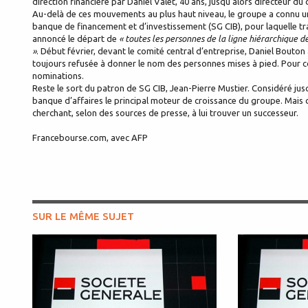
direction financière par Daniel Valet, 40 ans, jusqu’alors directeur du
Au-delà de ces mouvements au plus haut niveau, le groupe a connu u
banque de financement et d’investissement (SG CIB), pour laquelle tra
annoncé le départ de
« toutes les personnes de la ligne hiérarchique d
»
. Début février, devant le comité central d’entreprise, Daniel Bouton
toujours refusée à donner le nom des personnes mises à pied. Pour 
nominations.
Reste le sort du patron de SG CIB, Jean-Pierre Mustier. Considéré jusqu
banque d’affaires le principal moteur de croissance du groupe. Mais 
cherchant, selon des sources de presse, à lui trouver un successeur.
Francebourse.com, avec AFP
SUR LE MÊME SUJET