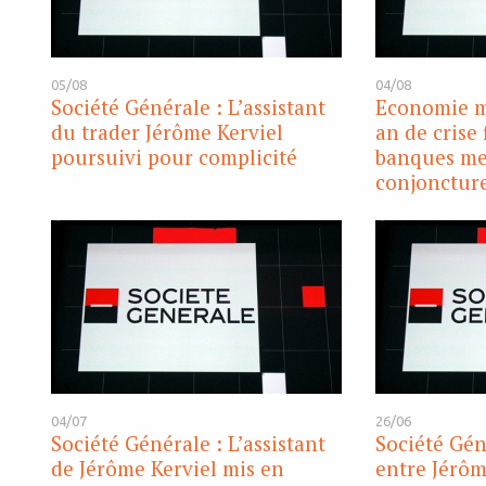
05/08
04/08
Société Générale : L’assistant
Economie m
du trader Jérôme Kerviel
an de crise 
poursuivi pour complicité
banques me
conjonctur
04/07
26/06
Société Générale : L’assistant
Société Gén
de Jérôme Kerviel mis en
entre Jérôm