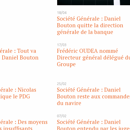
18/04
Société Générale : Daniel
Bouton quitte la direction
générale de la banque
17/03
érale : Tout va
Frédéric OUDEA nommé
e Daniel Bouton
Directeur général délégué d
Groupe
25/02
érale : Nicolas
Société Générale : Daniel
tique le PDG
Bouton reste aux commande
du navire
07/02
érale : Des moyens
Société Générale : Daniel
s insuffisants
Bouton entendu par les juge