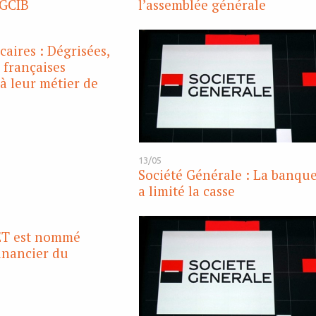
SGCIB
l’assemblée générale
caires : Dégrisées,
 françaises
à leur métier de
13/05
Société Générale : La banqu
a limité la casse
ET est nommé
inancier du