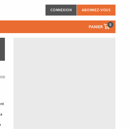
CONNEXION
ABONNEZ-VOUS
0
PANIER
008
ent
la
a