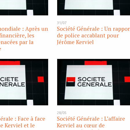
31/07
ondiale : Après un
Société Générale : Un rappor
financière, les
de police accablant pour
nacées par la
Jérôme Kerviel
e
28/05
érale : Face à face
Société Générale : L’affaire
e Kerviel et le
Kerviel au cœur de