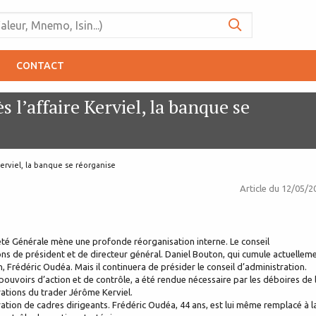
CONTACT
s l’affaire Kerviel, la banque se
Kerviel, la banque se réorganise
Article du
12/05/2
ciété Générale mène une profonde réorganisation interne. Le conseil
ions de président et de directeur général. Daniel Bouton, qui cumule actuellem
 Frédéric Oudéa. Mais il continuera de présider le conseil d’administration.
uvoirs d’action et de contrôle, a été rendue nécessaire par les déboires de 
rations du trader Jérôme Kerviel.
ration de cadres dirigeants. Frédéric Oudéa, 44 ans, est lui même remplacé à l