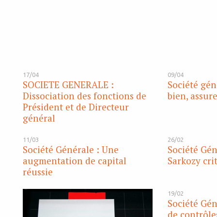
17/04
09/04
SOCIETE GENERALE :
Société gén
Dissociation des fonctions de
bien, assur
Président et de Directeur
général
11/03
26/02
Société Générale : Une
Société Gén
augmentation de capital
Sarkozy cri
réussie
19/02
Société Gén
de contrôle