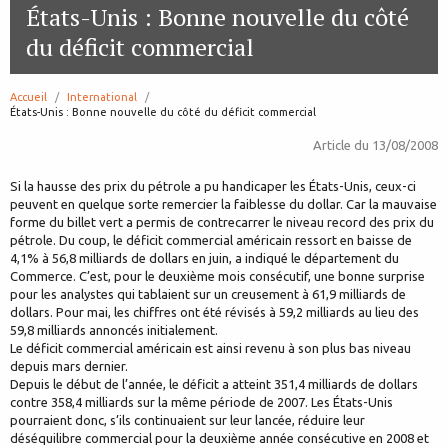
États-Unis : Bonne nouvelle du côté
du déficit commercial
Accueil
International
page:
États-Unis : Bonne nouvelle du côté du déficit commercial
Article du
13/08/2008
Si la hausse des prix du pétrole a pu handicaper les États-Unis, ceux-ci
peuvent en quelque sorte remercier la faiblesse du dollar. Car la mauvaise
forme du billet vert a permis de contrecarrer le niveau record des prix du
pétrole. Du coup, le déficit commercial américain ressort en baisse de
4,1% à 56,8 milliards de dollars en juin, a indiqué le département du
Commerce. C’est, pour le deuxième mois consécutif, une bonne surprise
pour les analystes qui tablaient sur un creusement à 61,9 milliards de
dollars. Pour mai, les chiffres ont été révisés à 59,2 milliards au lieu des
59,8 milliards annoncés initialement.
Le déficit commercial américain est ainsi revenu à son plus bas niveau
depuis mars dernier.
Depuis le début de l’année, le déficit a atteint 351,4 milliards de dollars
contre 358,4 milliards sur la même période de 2007. Les États-Unis
pourraient donc, s’ils continuaient sur leur lancée, réduire leur
déséquilibre commercial pour la deuxième année consécutive en 2008 et