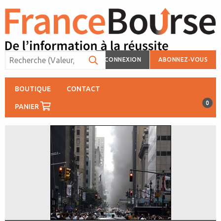
CONNEXION
ABONNEZ-VOUS
BOUTIQUE
CONTACT
0
PANIER