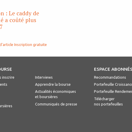
n : Le caddy de
é a coûté plus
7
d'article
Inscription gratuite
OURSE
ESPACE ABONNÉ
 inscrire
Interviews
Recommandations
ents
Apprendre la bourse
Portefeuille Croissanc
Actualités économiques
Portefeuille Rendeme
et boursières
Télécharger
Communiqués de presse
nos portefeuilles
ursières