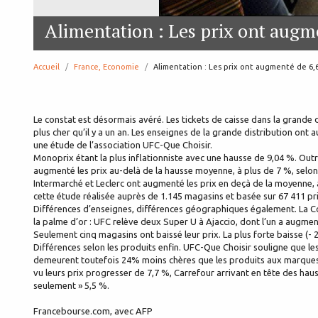
Alimentation : Les prix ont augm
Accueil
France, Economie
page:
Alimentation : Les prix ont augmenté de 6
Le constat est désormais avéré. Les tickets de caisse dans la grande d
plus cher qu’il y a un an. Les enseignes de la grande distribution o
une étude de l’association UFC-Que Choisir.
Monoprix étant la plus inflationniste avec une hausse de 9,04 %. Ou
augmenté les prix au-delà de la hausse moyenne, à plus de 7 %, selon
Intermarché et Leclerc ont augmenté les prix en deçà de la moyenne, 
cette étude réalisée auprès de 1.145 magasins et basée sur 67 411 pri
Différences d’enseignes, différences géographiques également. La Cors
la palme d’or : UFC relève deux Super U à Ajaccio, dont l’un a augment
Seulement cinq magasins ont baissé leur prix. La plus forte baisse (- 
Différences selon les produits enfin. UFC-Que Choisir souligne que l
demeurent toutefois 24% moins chères que les produits aux marques 
vu leurs prix progresser de 7,7 %, Carrefour arrivant en tête des h
seulement » 5,5 %.
Francebourse.com, avec AFP