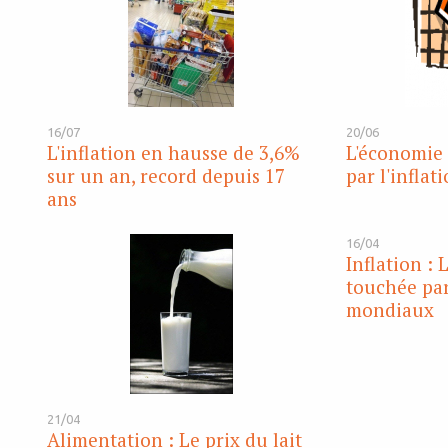
16/07
20/06
L'inflation en hausse de 3,6%
L'économie 
sur un an, record depuis 17
par l'inflat
ans
16/04
Inflation :
touchée par
mondiaux
21/04
Alimentation : Le prix du lait