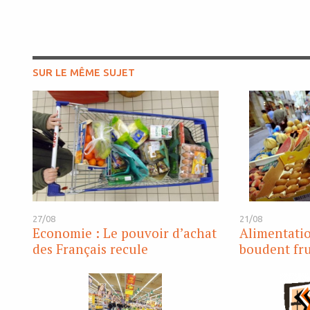
SUR LE MÊME SUJET
27/08
21/08
Economie : Le pouvoir d’achat
Alimentatio
des Français recule
boudent fru