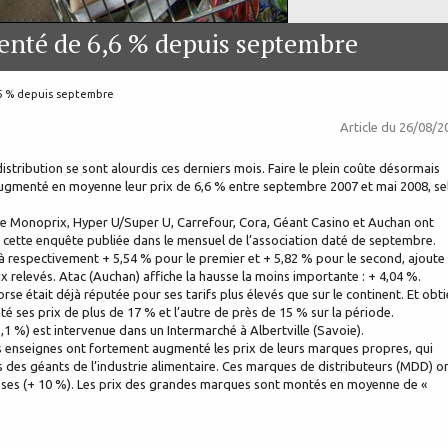
enté de 6,6 % depuis septembre
,6 % depuis septembre
Article du
26/08/2
istribution se sont alourdis ces derniers mois. Faire le plein coûte désormais
nt augmenté en moyenne leur prix de 6,6 % entre septembre 2007 et mai 2008, se
tre Monoprix, Hyper U/Super U, Carrefour, Cora, Géant Casino et Auchan ont
 cette enquête publiée dans le mensuel de l’association daté de septembre.
à respectivement + 5,54 % pour le premier et + 5,82 % pour le second, ajoute
x relevés. Atac (Auchan) affiche la hausse la moins importante : + 4,04 %.
e était déjà réputée pour ses tarifs plus élevés que sur le continent. Et obti
é ses prix de plus de 17 % et l’autre de près de 15 % sur la période.
2,1 %) est intervenue dans un Intermarché à Albertville (Savoie).
es enseignes ont fortement augmenté les prix de leurs marques propres, qui
des géants de l’industrie alimentaire. Ces marques de distributeurs (MDD) o
ausses (+ 10 %). Les prix des grandes marques sont montés en moyenne de «