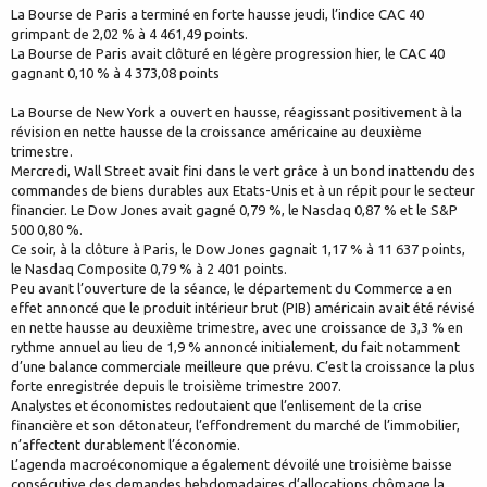
La Bourse de Paris a terminé en forte hausse jeudi, l’indice CAC 40
grimpant de 2,02 % à 4 461,49 points.
La Bourse de Paris avait clôturé en légère progression hier, le CAC 40
gagnant 0,10 % à 4 373,08 points
La Bourse de New York a ouvert en hausse, réagissant positivement à la
révision en nette hausse de la croissance américaine au deuxième
trimestre.
Mercredi, Wall Street avait fini dans le vert grâce à un bond inattendu des
commandes de biens durables aux Etats-Unis et à un répit pour le secteur
financier. Le Dow Jones avait gagné 0,79 %, le Nasdaq 0,87 % et le S&P
500 0,80 %.
Ce soir, à la clôture à Paris, le Dow Jones gagnait 1,17 % à 11 637 points,
le Nasdaq Composite 0,79 % à 2 401 points.
Peu avant l’ouverture de la séance, le département du Commerce a en
effet annoncé que le produit intérieur brut (PIB) américain avait été révisé
en nette hausse au deuxième trimestre, avec une croissance de 3,3 % en
rythme annuel au lieu de 1,9 % annoncé initialement, du fait notamment
d’une balance commerciale meilleure que prévu. C’est la croissance la plus
forte enregistrée depuis le troisième trimestre 2007.
Analystes et économistes redoutaient que l’enlisement de la crise
financière et son détonateur, l’effondrement du marché de l’immobilier,
n’affectent durablement l’économie.
L’agenda macroéconomique a également dévoilé une troisième baisse
consécutive des demandes hebdomadaires d’allocations chômage la