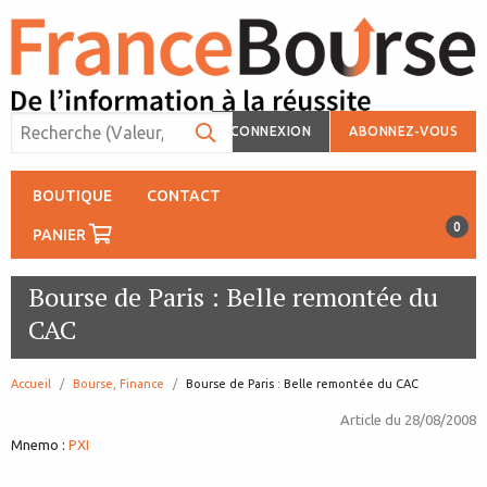
CONNEXION
ABONNEZ-VOUS
BOUTIQUE
CONTACT
0
PANIER
Bourse de Paris : Belle remontée du
CAC
Accueil
Bourse, Finance
page:
Bourse de Paris : Belle remontée du CAC
Article du
28/08/2008
Mnemo :
PXI