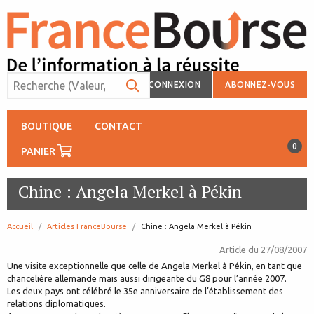
CONNEXION
ABONNEZ-VOUS
BOUTIQUE
CONTACT
0
PANIER
Chine : Angela Merkel à Pékin
Accueil
Articles FranceBourse
page:
Chine : Angela Merkel à Pékin
Article du
27/08/2007
Une visite exceptionnelle que celle de Angela Merkel à Pékin, en tant que
chancelière allemande mais aussi dirigeante du G8 pour l’année 2007.
Les deux pays ont célébré le 35e anniversaire de l’établissement des
relations diplomatiques.