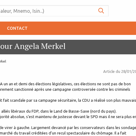
CONTACT
pour Angela Merkel
rkel
Article du
28/01/2
A un an et demi des élections législatives, ces élections ne sont pas de bon
durement sanctionné après une campagne controversée contre les criminels
t fait scandale par sa campagne sécuritaire, la CDU a réalisé son plus mauvai
s alliés libéraux du FDP, dans le Land de Basse-Saxe (nord du pays).
rité absolue, s’est maintenu de justesse devant le SPD mais il ne sera plus e
 de virer à gauche. Largement devancé par les conservateurs dans les sondag
marché du travail créditées d’un recul spectaculaire du chômage. Il a fait