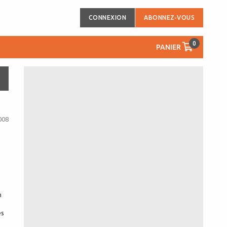
CONNEXION
ABONNEZ-VOUS
0
PANIER
008
s
n
es