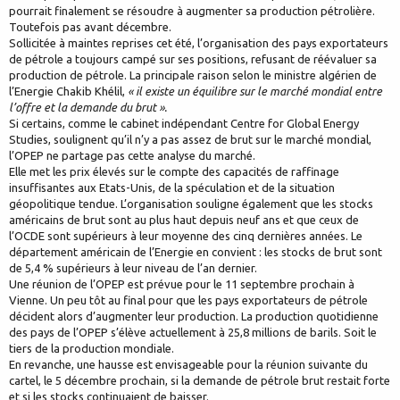
pourrait finalement se résoudre à augmenter sa production pétrolière.
Toutefois pas avant décembre.
Sollicitée à maintes reprises cet été, l’organisation des pays exportateurs
de pétrole a toujours campé sur ses positions, refusant de réévaluer sa
production de pétrole. La principale raison selon le ministre algérien de
l’Energie Chakib Khélil,
« il existe un équilibre sur le marché mondial entre
l’offre et la demande du brut ».
Si certains, comme le cabinet indépendant Centre for Global Energy
Studies, soulignent qu’il n’y a pas assez de brut sur le marché mondial,
l’OPEP ne partage pas cette analyse du marché.
Elle met les prix élevés sur le compte des capacités de raffinage
insuffisantes aux Etats-Unis, de la spéculation et de la situation
géopolitique tendue. L’organisation souligne également que les stocks
américains de brut sont au plus haut depuis neuf ans et que ceux de
l’OCDE sont supérieurs à leur moyenne des cinq dernières années. Le
département américain de l’Energie en convient : les stocks de brut sont
de 5,4 % supérieurs à leur niveau de l’an dernier.
Une réunion de l’OPEP est prévue pour le 11 septembre prochain à
Vienne. Un peu tôt au final pour que les pays exportateurs de pétrole
décident alors d’augmenter leur production. La production quotidienne
des pays de l’OPEP s’élève actuellement à 25,8 millions de barils. Soit le
tiers de la production mondiale.
En revanche, une hausse est envisageable pour la réunion suivante du
cartel, le 5 décembre prochain, si la demande de pétrole brut restait forte
et si les stocks continuaient de baisser.