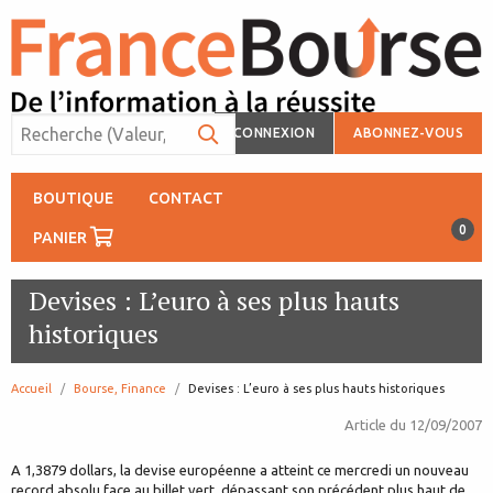
CONNEXION
ABONNEZ-VOUS
BOUTIQUE
CONTACT
0
PANIER
Devises : L’euro à ses plus hauts
historiques
Accueil
Bourse, Finance
page:
Devises : L’euro à ses plus hauts historiques
Article du
12/09/2007
A 1,3879 dollars, la devise européenne a atteint ce mercredi un nouveau
record absolu face au billet vert, dépassant son précédent plus haut de