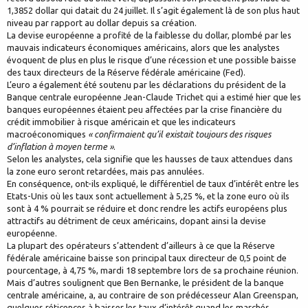
1,3852 dollar qui datait du 24 juillet. Il s’agit également là de son plus haut
niveau par rapport au dollar depuis sa création.
La devise européenne a profité de la faiblesse du dollar, plombé par les
mauvais indicateurs économiques américains, alors que les analystes
évoquent de plus en plus le risque d’une récession et une possible baisse
des taux directeurs de la Réserve fédérale américaine (Fed).
L’euro a également été soutenu par les déclarations du président de la
Banque centrale européenne Jean-Claude Trichet qui a estimé hier que les
banques européennes étaient peu affectées par la crise financière du
crédit immobilier à risque américain et que les indicateurs
macroéconomiques
« confirmaient qu’il existait toujours des risques
d’inflation à moyen terme »
.
Selon les analystes, cela signifie que les hausses de taux attendues dans
la zone euro seront retardées, mais pas annulées.
En conséquence, ont-ils expliqué, le différentiel de taux d’intérêt entre les
Etats-Unis où les taux sont actuellement à 5,25 %, et la zone euro où ils
sont à 4 % pourrait se réduire et donc rendre les actifs européens plus
attractifs au détriment de ceux américains, dopant ainsi la devise
européenne.
La plupart des opérateurs s’attendent d’ailleurs à ce que la Réserve
fédérale américaine baisse son principal taux directeur de 0,5 point de
pourcentage, à 4,75 %, mardi 18 septembre lors de sa prochaine réunion.
Mais d’autres soulignent que Ben Bernanke, le président de la banque
centrale américaine, a, au contraire de son prédécesseur Alan Greenspan,
quelques réticences à baisser les taux d’intérêt quand les marchés