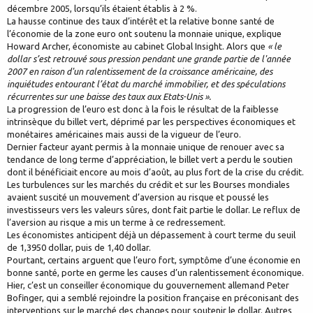
décembre 2005, lorsqu’ils étaient établis à 2 %.
La hausse continue des taux d’intérêt et la relative bonne santé de
l’économie de la zone euro ont soutenu la monnaie unique, explique
Howard Archer, économiste au cabinet Global Insight. Alors que
« le
dollar s’est retrouvé sous pression pendant une grande partie de l'année
2007 en raison d'un ralentissement de la croissance américaine, des
inquiétudes entourant l’état du marché immobilier, et des spéculations
récurrentes sur une baisse des taux aux Etats-Unis ».
La progression de l’euro est donc à la fois le résultat de la faiblesse
intrinsèque du billet vert, déprimé par les perspectives économiques et
monétaires américaines mais aussi de la vigueur de l’euro.
Dernier facteur ayant permis à la monnaie unique de renouer avec sa
tendance de long terme d’appréciation, le billet vert a perdu le soutien
dont il bénéficiait encore au mois d’août, au plus fort de la crise du crédit.
Les turbulences sur les marchés du crédit et sur les Bourses mondiales
avaient suscité un mouvement d’aversion au risque et poussé les
investisseurs vers les valeurs sûres, dont fait partie le dollar. Le reflux de
l’aversion au risque a mis un terme à ce redressement.
Les économistes anticipent déjà un dépassement à court terme du seuil
de 1,3950 dollar, puis de 1,40 dollar.
Pourtant, certains arguent que l’euro fort, symptôme d’une économie en
bonne santé, porte en germe les causes d’un ralentissement économique.
Hier, c’est un conseiller économique du gouvernement allemand Peter
Bofinger, qui a semblé rejoindre la position française en préconisant des
interventions sur le marché des changes pour soutenir le dollar. Autres