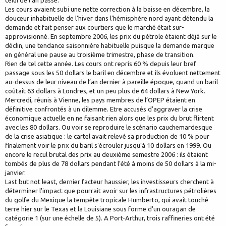
celui de l’an passé.
Les cours avaient subi une nette correction à la baisse en décembre, la
douceur inhabituelle de l’hiver dans l’hémisphère nord ayant détendu la
demande et fait penser aux courtiers que le marché était sur-
approvisionné. En septembre 2006, les prix du pétrole étaient déjà sur le
déclin, une tendance saisonnière habituelle puisque la demande marque
en général une pause au troisième trimestre, phase de transition.
Rien de tel cette année. Les cours ont repris 60 % depuis leur bref
passage sous les 50 dollars le baril en décembre et ils évoluent nettement
au-dessus de leur niveau de l’an dernier à pareille époque, quand un baril
coûtait 63 dollars à Londres, et un peu plus de 64 dollars à New York.
Mercredi, réunis à Vienne, les pays membres de l’OPEP étaient en
définitive confrontés à un dilemme. Etre accusés d’aggraver la crise
économique actuelle en ne faisant rien alors que les prix du brut flirtent
avec les 80 dollars. Ou voir se reproduire le scénario cauchemardesque
de la crise asiatique : le cartel avait relevé sa production de 10 % pour
finalement voir le prix du baril s’écrouler jusqu’à 10 dollars en 1999. Ou
encore le recul brutal des prix au deuxième semestre 2006 : ils étaient
tombés de plus de 78 dollars pendant l’été à moins de 50 dollars à la mi-
janvier.
Last but not least, dernier facteur haussier, les investisseurs cherchent à
déterminer l'impact que pourrait avoir sur les infrastructures pétrolières
du golfe du Mexique la tempête tropicale Humberto, qui avait touché
terre hier sur le Texas et la Louisiane sous forme d'un ouragan de
catégorie 1 (sur une échelle de 5). A Port-Arthur, trois raffineries ont été