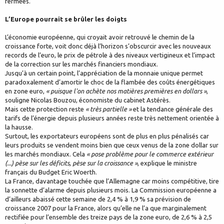
fermées.
L’Europe pourrait se brûler les doigts
L’économie européenne, qui croyait avoir retrouvé le chemin de la
croissance forte, voit donc déjà l’horizon s’obscurcir avec les nouveaux
records de l’euro, le prix de pétrole à des niveaux vertigineux et l’impact
de la correction sur les marchés financiers mondiaux.
Jusqu’à un certain point, l’appréciation de la monnaie unique permet
paradoxalement d’amortir le choc de la flambée des coûts énergétiques
en zone euro,
« puisque l'on achète nos matières premières en dollars »
,
souligne Nicolas Bouzou, économiste du cabinet Astérès.
Mais cette protection reste
« très partielle »
et la tendance générale des
tarifs de l’énergie depuis plusieurs années reste très nettement orientée à
la hausse.
Surtout, les exportateurs européens sont de plus en plus pénalisés car
leurs produits se vendent moins bien que ceux venus de la zone dollar sur
les marchés mondiaux. Cela
« pose problème pour le commerce extérieur
(...) pèse sur les déficits, pèse sur la croissance »
, explique le ministre
français du Budget Eric Woerth.
La France, davantage touchée que l’Allemagne car moins compétitive, tire
la sonnette d’alarme depuis plusieurs mois. La Commission européenne a
d’ailleurs abaissé cette semaine de 2,4 % à 1,9 % sa prévision de
croissance 2007 pour la France, alors qu’elle ne l’a que marginalement
rectifiée pour l’ensemble des treize pays de la zone euro, de 2,6 % à 2,5