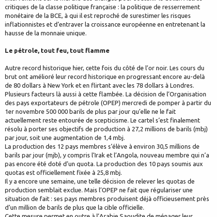
critiques de la classe politique française : la politique de resserrement
monétaire de la BCE, à qui il est reproché de surestimer les risques
inflationnistes et d’entraver la croissance européenne en entretenant la
hausse de la monnaie unique.
Le pétrole, tout feu, tout flamme
Autre record historique hier, cette fois du côté de l’or noir. Les cours du
brut ont amélioré leur record historique en progressant encore au-delà
de 80 dollars à New York et en flirtant avec les 78 dollars à Londres.
Plusieurs facteurs là aussi à cette flambée. La décision de l’Organisation
des pays exportateurs de pétrole (OPEP) mercredi de pomper à partir du
1er novembre 500 000 barils de plus par jour qu’elle ne le fait
actuellement reste entourée de scepticisme. Le cartel s’est finalement
résolu à porter ses objectifs de production à 27,2 millions de barils (mbj)
par jour, soit une augmentation de 1,4 mbj.
La production des 12 pays membres s’élève à environ 30,5 millions de
barils par jour (mjb), y compris l’Irak et l’Angola, nouveau membre qui n’a
pas encore été doté d’un quota. La production des 10 pays soumis aux
quotas est officiellement fixée à 25,8 mbj.
Il y a encore une semaine, une telle décision de relever les quotas de
production semblait exclue. Mais l’OPEP ne fait que régulariser une
situation de fait : ses pays membres produisent déjà officieusement près
d’un million de barils de plus que la cible officielle.
Cette mesure permet en outre à l’Arabie Saoudite de ménager leur