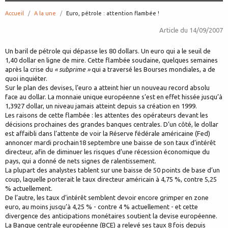
Accueil
A la une
page:
Euro, pétrole : attention flambée !
Article du
14/09/2007
Un baril de pétrole qui dépasse les 80 dollars. Un euro qui a le seuil de
1,40 dollar en ligne de mire. Cette flambée soudaine, quelques semaines
après la crise du
« subprime »
qui a traversé les Bourses mondiales, a de
quoi inquiéter.
Sur le plan des devises, l’euro a atteint hier un nouveau record absolu
face au dollar. La monnaie unique européenne s’est en effet hissée jusqu’à
1,3927 dollar, un niveau jamais atteint depuis sa création en 1999.
Les raisons de cette flambée : les attentes des opérateurs devant les
décisions prochaines des grandes banques centrales. D’un côté, le dollar
est affaibli dans l’attente de voir la Réserve fédérale américaine (Fed)
annoncer mardi prochain18 septembre une baisse de son taux d’intérêt
directeur, afin de diminuer les risques d’une récession économique du
pays, qui a donné de nets signes de ralentissement.
La plupart des analystes tablent sur une baisse de 50 points de base d’un
coup, laquelle porterait le taux directeur américain à 4,75 %, contre 5,25
% actuellement.
De l’autre, les taux d’intérêt semblent devoir encore grimper en zone
euro, au moins jusqu’à 4,25 % - contre 4 % actuellement - et cette
divergence des anticipations monétaires soutient la devise européenne.
La Banque centrale européenne (BCE) a relevé ses taux 8 fois depuis