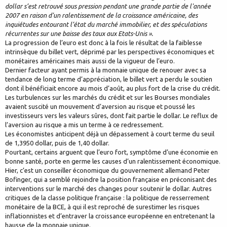
dollar s’est retrouvé sous pression pendant une grande partie de l'année
2007 en raison d'un ralentissement de la croissance américaine, des
inquiétudes entourant l’état du marché immobilier, et des spéculations
récurrentes sur une baisse des taux aux Etats-Unis ».
La progression de l’euro est donc à la fois le résultat de la faiblesse
intrinsèque du billet vert, déprimé par les perspectives économiques et
monétaires américaines mais aussi de la vigueur de l’euro.
Dernier facteur ayant permis à la monnaie unique de renouer avec sa
tendance de long terme d’appréciation, le billet vert a perdu le soutien
dont il bénéficiait encore au mois d’août, au plus fort de la crise du crédit.
Les turbulences sur les marchés du crédit et sur les Bourses mondiales
avaient suscité un mouvement d’aversion au risque et poussé les
investisseurs vers les valeurs sûres, dont fait partie le dollar. Le reflux de
l’aversion au risque a mis un terme à ce redressement.
Les économistes anticipent déjà un dépassement à court terme du seuil
de 1,3950 dollar, puis de 1,40 dollar.
Pourtant, certains arguent que l’euro fort, symptôme d’une économie en
bonne santé, porte en germe les causes d’un ralentissement économique.
Hier, c’est un conseiller économique du gouvernement allemand Peter
Bofinger, qui a semblé rejoindre la position française en préconisant des
interventions sur le marché des changes pour soutenir le dollar. Autres
critiques de la classe politique française : la politique de resserrement
monétaire de la BCE, à qui il est reproché de surestimer les risques
inflationnistes et d’entraver la croissance européenne en entretenant la
hausse de la monnaie unique.