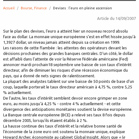
Accueil
Bourse, Finance
page:
Devises : l’euro en pleine ascension
Article du
14/09/2007
Sur le plan des devises, l’euro a atteint hier un nouveau record absolu
face au dollar. La monnaie unique européenne s’est en effet hissée jusqu’à
1,3927 dollar, un niveau jamais atteint depuis sa création en 1999.
Les raisons de cette flambée : les attentes des opérateurs devant les
décisions prochaines des grandes banques centrales. D’un côté, le dollar
est affaibli dans l’attente de voir la Réserve fédérale américaine (Fed)
annoncer mardi prochain18 septembre une baisse de son taux d’intérêt
directeur, afin de diminuer les risques d’une récession économique du
pays, qui a donné de nets signes de ralentissement.
La plupart des analystes tablent sur une baisse de 50 points de base d’un
coup, laquelle porterait le taux directeur américain à 4,75 %, contre 5,25
% actuellement.
De l’autre, les taux d’intérêt semblent devoir encore grimper en zone
euro, au moins jusqu’à 4,25 % - contre 4 % actuellement - et cette
divergence des anticipations monétaires soutient la devise européenne.
La Banque centrale européenne (BCE) a relevé ses taux 8 fois depuis
décembre 2005, lorsqu’ils étaient établis à 2 %.
La hausse continue des taux d’intérêt et la relative bonne santé de
l’économie de la zone euro ont soutenu la monnaie unique, explique
Howard Archer, économiste au cabinet Global Insight. Alors que
« le