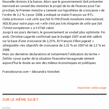
Nouvelle révision à la baisse. Alors que le gouvernement doit présenter
mercredi en conseil des ministres le projet de loi de finances pour l’an
prochain, le Premier ministre a ramené son hypothèse de croissance « de
l’ordre de 2,2 % » pour 2008, a indiqué ce matin François sur RTL.
Cette prévision
« est celle que fait le FMI (Fonds monétaire international,
NDLR) pour notre pays »
et
« elle n’est pas très éloignée de celle que fait
l’Union européenne »
, a-t-il fait valoir.
Jusqu’à ces jours derniers, le gouvernement se voulait plus optimiste. Fin
août, Christine Lagarde confirmait que le budget 2007 avait été calibré
sur la base d’une croissance de 2,25%. Et François Fillon jugeait
«
atteignable »
les objectifs de croissance de 2,25 % en 2007 et de 2,5 % en
2008.
Mais ces dernières déclarations et notamment l’utilisation du terme
«
faillite »
pour parler de la situation financière hexagonale sèment
aujourd’hui le doute au sein des milieux économiques et politiques.
Francebourse.com – Alexandra Voinchet
Imprimer cette page
SUR LE MÊME SUJET
07/01