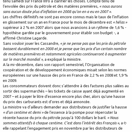
tenu samedi sur France Info à clarifier les choses. Compte tenu de
l’envolée des prix du pétrole et des matières premières,
« nous aurons
sans aucun doute plus d’inflation en 2008 qu’on en a eu en 2007 »
.
Les chiffres définitifs ne sont pas encore connus mais le taux de l’inflation
en glissement sur un an en France pour le mois de décembre est
« hélas »
supérieur à 2 % en 2007 alors que nous avancions à un rythme de 1,6 % -
hypothèse gardée par le gouvernement pour établir son budget -, a
affirmé Christine Lagarde.
Sans vouloir jouer les Cassandre,
« je ne pense pas que les prix du pétrole
baissent durablement en 2008 et je pense que les prix d’un certain nombre
de matières premières et notamment agricoles continueront à augmenter
sur le marché mondial »
, a expliqué la ministre.
A la mi-décembre, dans son rapport semestriel, l’Organisation de
coopération et de développement économiques misait selon les normes
européennes sur une hausse des prix en France de 2,2 % en 2008 et 1,9 %
en 2009.
Les consommateurs doivent donc s’attendre à des factures plus salées au
sortir des supermarchés – les tickets de caisse ayant déjà augmenté en
2007 – et à payer le litre d’essence encore plus cher, alors qu’une hausse
du prix des carburants est d’ores et déjà annoncée.
La ministre va d’ailleurs demander aux distributeurs de justifier la hausse
« d’un centime et demi »
de l’essence à la pompe pour répercuter la
récente hausse du prix du pétrole jusqu’à 100 dollars le baril.
« Nous
sommes attentifs à chaque centime. C’est dans l’intérêt des Français »
, a-t-
elle rappelant l’engagement pris en novembre par les distributeurs de