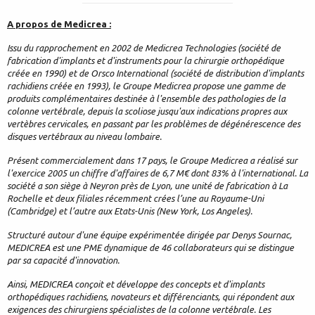
A propos de Medicrea :
Issu du rapprochement en 2002 de Medicrea Technologies (société de
fabrication d'implants et d'instruments pour la chirurgie orthopédique
créée en 1990) et de Orsco International (société de distribution d'implants
rachidiens créée en 1993), le Groupe Medicrea propose une gamme de
produits complémentaires destinée à l'ensemble des pathologies de la
colonne vertébrale, depuis la scoliose jusqu'aux indications propres aux
vertèbres cervicales, en passant par les problèmes de dégénérescence des
disques vertébraux au niveau lombaire.
Présent commercialement dans 17 pays, le Groupe Medicrea a réalisé sur
l'exercice 2005 un chiffre d'affaires de 6,7 M€ dont 83% à l'international. La
société a son siège à Neyron près de Lyon, une unité de fabrication à La
Rochelle et deux filiales récemment crées l’une au Royaume-Uni
(Cambridge) et l’autre aux Etats-Unis (New York, Los Angeles).
Structuré autour d'une équipe expérimentée dirigée par Denys Sournac,
MEDICREA est une PME dynamique de 46 collaborateurs qui se distingue
par sa capacité d'innovation.
Ainsi, MEDICREA conçoit et développe des concepts et d'implants
orthopédiques rachidiens, novateurs et différenciants, qui répondent aux
exigences des chirurgiens spécialistes de la colonne vertébrale. Les