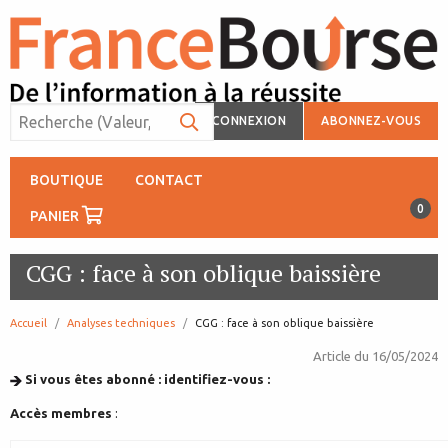
CONNEXION
ABONNEZ-VOUS
BOUTIQUE
CONTACT
0
PANIER
CGG : face à son oblique baissière
Accueil
Analyses techniques
page:
CGG : face à son oblique baissière
Article du
16/05/2024
Si vous êtes abonné : identifiez-vous :
Accès membres
: