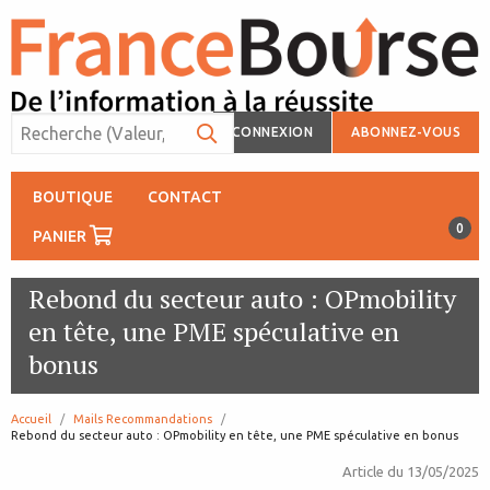
CONNEXION
ABONNEZ-VOUS
BOUTIQUE
CONTACT
0
PANIER
Rebond du secteur auto : OPmobility
en tête, une PME spéculative en
bonus
Accueil
Mails Recommandations
page:
Rebond du secteur auto : OPmobility en tête, une PME spéculative en bonus
Article du
13/05/2025