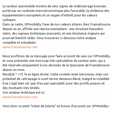
Le secteur automobile montre de nets signes de redémarrage boursier,
porté par un contexte macroéconomique plus favorable, la résilience des
équipementiers européens et un regain d’intérêt pour les valeurs
cycliques.
Dans ce cadre, OPmobility, l’une de nos valeurs phares chez Francebourse
depuis un an, affiche une reprise exemplaire : une structure haussière
claire, des signaux techniques puissants, et une résistance majeure qui
pourrait bientôt céder. Vous trouverez ci-dessous notre analyse
complète et actualisée :
www.francebourse.com
Nous profitons de ce message pour faire un point de suivi sur OPmobility,
et vous présenter une microcap très spéculative du secteur auto, qui a
été réservée uniquement à nos abonnés de la Quinzaine de Francebourse
depuis un mois.
Résultat ? +15 % en ligne droite. Cette société reste méconnue, mais son
potentiel de rattrapage à court terme demeure élevé, malgré la volatilité.
Il ne s’agit bien sûr que d’un pari spéculatif, pour des profils joueurs et
des montants très limités.
Son analyse technique est ici :
www.francebourse.com
Voici donc ce petit "ticket de loterie" en bonus d'un point sur OPMobility :