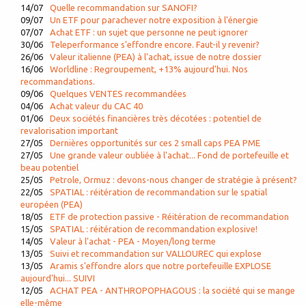
14/07
Quelle recommandation sur SANOFI?
09/07
Un ETF pour parachever notre exposition à l'énergie
07/07
Achat ETF : un sujet que personne ne peut ignorer
30/06
Teleperformance s'effondre encore. Faut-il y revenir?
26/06
Valeur italienne (PEA) à l'achat, issue de notre dossier
16/06
Worldline : Regroupement, +13% aujourd'hui. Nos
recommandations.
09/06
Quelques VENTES recommandées
04/06
Achat valeur du CAC 40
01/06
Deux sociétés financières très décotées : potentiel de
revalorisation important
27/05
Dernières opportunités sur ces 2 small caps PEA PME
27/05
Une grande valeur oubliée à l'achat... Fond de portefeuille et
beau potentiel
25/05
Petrole, Ormuz : devons-nous changer de stratégie à présent?
22/05
SPATIAL : réitération de recommandation sur le spatial
européen (PEA)
18/05
ETF de protection passive - Réitération de recommandation
15/05
SPATIAL : réitération de recommandation explosive!
14/05
Valeur à l'achat - PEA - Moyen/long terme
13/05
Suivi et recommandation sur VALLOUREC qui explose
13/05
Aramis s'effondre alors que notre portefeuille EXPLOSE
aujourd'hui... SUIVI
12/05
ACHAT PEA - ANTHROPOPHAGOUS : la société qui se mange
elle-même