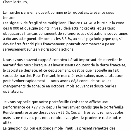
Chers lecteurs,
Le marché parisien a ouvert comme je le redoutais, la séance sous
tension.
Les signaux de fragilité se multiplient : l’indice CAC 40 a buté sur la zone
des 8 000 et quelque points, niveau déjà atteint cet été, et les taux
obligataires français continuent de se tendre. Les obligations souveraines
à dix ans atteignent désormais les 3,5 %, un seuil psychologique qui, s’il
devait être franchi plus franchement, pourrait commencer à peser
sérieusement sur les valorisations actions.
Nous avons souvent rappelé combien il était important de surveiller le
narratif des taux : lorsque les investisseurs doutent de la dette française,
le capital se déplace, et ce déplacement, c’est ce que j’appelle un fait
social de marché. Pour l’instant, le marché reste calme, mais la situation
peut évoluer rapidement — nous avons déjà connu de brusques
changements de tonalité en octobre, mois souvent redouté par les
opérateurs.
Je vous rappelle que notre portefeuille Croissance affiche une
performance de +27.7 % depuis le 1er janvier, tandis que le portefeuille
Rendement reste au-dessus des +22 %. Ces chiffres sont remarquables,
mais ils ne doivent pas nous rendre aveugles : la prudence reste notre
alliée.
La question du jour est donc simple : faut-il à présent remettre des