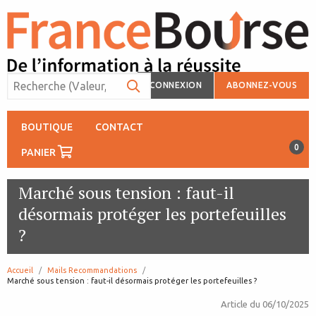
CONNEXION
ABONNEZ-VOUS
BOUTIQUE
CONTACT
0
PANIER
Marché sous tension : faut-il
désormais protéger les portefeuilles
?
Accueil
Mails Recommandations
page:
Marché sous tension : faut-il désormais protéger les portefeuilles ?
Article du
06/10/2025