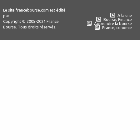
Le site francebourse.com est édité
A la une
par
Bourse, Finance
Copyright © 2005-2021 France
Apprendre la bourse
Bourse. Tous droits réservés.
France, conomie