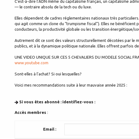
C’est-à-dire l’ADN même du capitalisme français, un capitalisme admini
— le contraire absolu de la tech ou du luxe.
Elles dépendent de cadres réglementaires nationaux très particuliers. 
qui agit comme un clone du “trumpisme fiscal”). Elles ne bénéficient p
conducteurs, la productivité globale ou les transition énergétique/
Autrement dit ce sont des valeurs structurellement décotées par le m
publics, et à la dynamique politique nationale. Elles offrent parfois
UNE VIDEO UNIQUE SUR CES 5 CHEVALIERS DU MODELE SOCIAL FRAN
www.youtube.com
Sont-elles à l'achat? Si oui lesquelles?
Voici mes recommandations suite à leur mauvaise année 2025 :
Si vous êtes abonné : identifiez-vous :
Accès membres
:
Email :