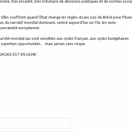
stré, très encadré, très tributaire de décisions politiques et de normes socia
Elles souffrent quand l’État change les règles du jeu (cas du Brésil pour Pluxe
as du narratif mondial dominant, centré aujourd’hui sur l’IA, les semi-
souveraineté européenne.
arché mondial qui sont sensibles aux cycles français, aux cycles budgétaires
 de superbes opportunités… mais jamais sans risque.
CAIS EST EN LIGNE :