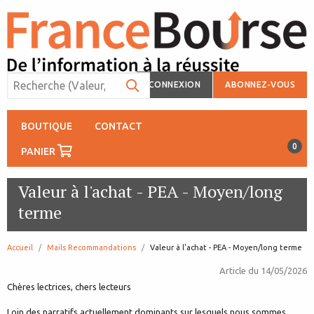
CONNEXION
ABONNEZ-VOUS
BOUTIQUE
CONTACT
0
PANIER
Valeur à l'achat - PEA - Moyen/long
terme
Accueil
Mails Recommandations
page:
Valeur à l'achat - PEA - Moyen/long terme
Article du
14/05/2026
Chères lectrices, chers lecteurs
Loin des narratifs actuellement dominants sur lesquels nous sommes