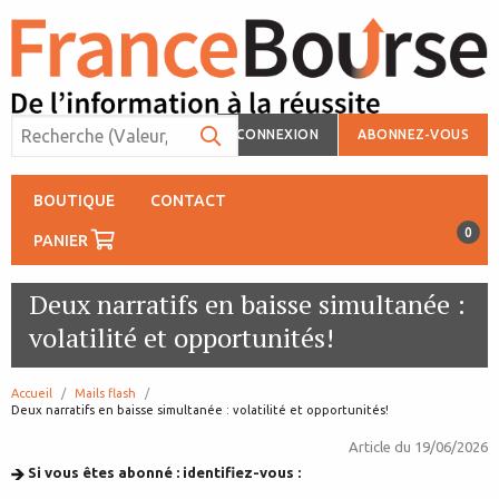
CONNEXION
ABONNEZ-VOUS
BOUTIQUE
CONTACT
0
PANIER
Deux narratifs en baisse simultanée :
volatilité et opportunités!
Accueil
Mails flash
page:
Deux narratifs en baisse simultanée : volatilité et opportunités!
Article du
19/06/2026
Si vous êtes abonné : identifiez-vous :