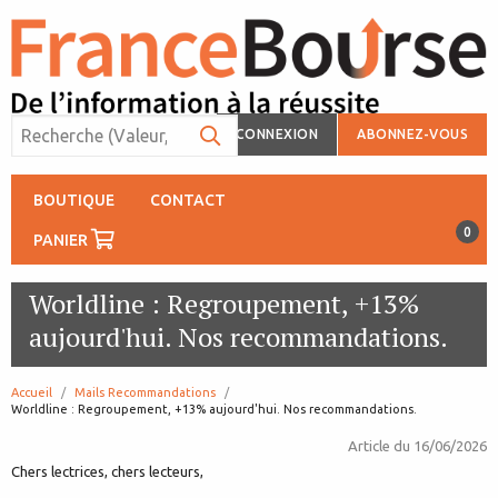
CONNEXION
ABONNEZ-VOUS
BOUTIQUE
CONTACT
0
PANIER
Worldline : Regroupement, +13%
aujourd'hui. Nos recommandations.
Accueil
Mails Recommandations
page:
Worldline : Regroupement, +13% aujourd'hui. Nos recommandations.
Article du
16/06/2026
Chers lectrices, chers lecteurs,