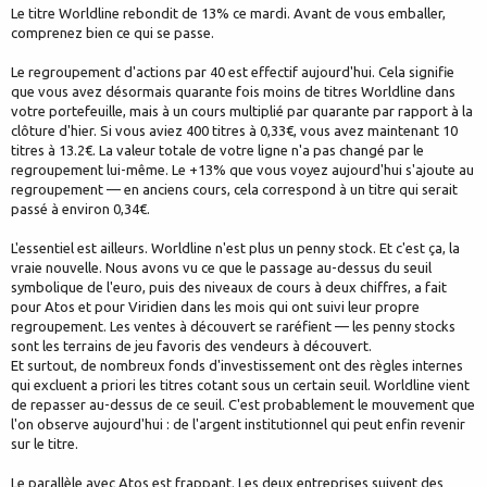
Le titre Worldline rebondit de 13% ce mardi. Avant de vous emballer,
comprenez bien ce qui se passe.
Le regroupement d'actions par 40 est effectif aujourd'hui. Cela signifie
que vous avez désormais quarante fois moins de titres Worldline dans
votre portefeuille, mais à un cours multiplié par quarante par rapport à la
clôture d'hier. Si vous aviez 400 titres à 0,33€, vous avez maintenant 10
titres à 13.2€. La valeur totale de votre ligne n'a pas changé par le
regroupement lui-même. Le +13% que vous voyez aujourd'hui s'ajoute au
regroupement — en anciens cours, cela correspond à un titre qui serait
passé à environ 0,34€.
L'essentiel est ailleurs. Worldline n'est plus un penny stock. Et c'est ça, la
vraie nouvelle. Nous avons vu ce que le passage au-dessus du seuil
symbolique de l'euro, puis des niveaux de cours à deux chiffres, a fait
pour Atos et pour Viridien dans les mois qui ont suivi leur propre
regroupement. Les ventes à découvert se raréfient — les penny stocks
sont les terrains de jeu favoris des vendeurs à découvert.
Et surtout, de nombreux fonds d'investissement ont des règles internes
qui excluent a priori les titres cotant sous un certain seuil. Worldline vient
de repasser au-dessus de ce seuil. C'est probablement le mouvement que
l'on observe aujourd'hui : de l'argent institutionnel qui peut enfin revenir
sur le titre.
Le parallèle avec Atos est frappant. Les deux entreprises suivent des