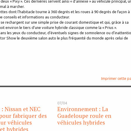
x « Pixy ». Ces dernières servent ainsi « d’annexe » au véhicule principal, u
mal à marcher.
ettes dont l’habitacle tourne à 360 degrés et les roues à 90 degrés de façon à
gue conseils et informations au conducteur.
s se rechargent sur une simple prise de courant domestique et qui, grâce à sa
oit environ le tiers d’une voiture hybride classique comme la « Prius ».
ns les yeux du conducteur, d’éventuels signes de somnolence ou d’inattentio
 Motor Show le deuxième salon auto le plus fréquenté du monde après celui de
Imprimer cette p
07/04
: Nissan et NEC
Environnement : La
 pour fabriquer des
Guadeloupe roule en
our véhicules
véhicules hybrides
 et hybrides