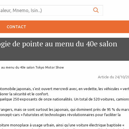
CONTACT
ogie de pointe au menu du 40e salon
te au menu du 40e salon Tokyo Motor Show
Article du
24/10/2
obile japonais, s'est ouvert mercredi avec, en vedette, les véhicules « vert
rer la sécurité et le confort.
e quelque 250 exposants de onze nationalités. Un total de 520 voitures, camion
ngers, mais ce sont surtout les japonais, qui dominent près de 95 % du mar
concept-cars » futuristes et technologies révolutionnaires pour faciliter la
 voiture monoplace à usage urbain, ainsi qu’une voiture électrique baptisée «