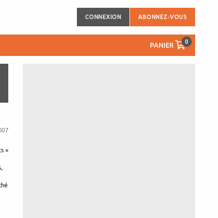
CONNEXION
ABONNEZ-VOUS
0
PANIER
007
s »
s,
ché