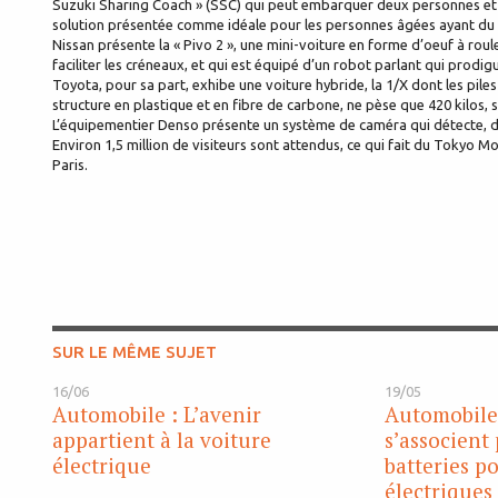
Suzuki Sharing Coach » (SSC) qui peut embarquer deux personnes et deu
solution présentée comme idéale pour les personnes âgées ayant du 
Nissan présente la « Pivo 2 », une mini-voiture en forme d’oeuf à roul
faciliter les créneaux, et qui est équipé d’un robot parlant qui prodi
Toyota, pour sa part, exhibe une voiture hybride, la 1/X dont les pile
structure en plastique et en fibre de carbone, ne pèse que 420 kilos, s
L’équipementier Denso présente un système de caméra qui détecte, da
Environ 1,5 million de visiteurs sont attendus, ce qui fait du Tokyo
Paris.
SUR LE MÊME SUJET
16/06
19/05
Automobile : L’avenir
Automobile 
appartient à la voiture
s’associent
électrique
batteries p
électriques