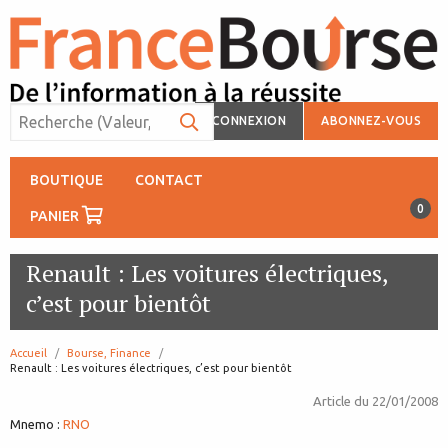
CONNEXION
ABONNEZ-VOUS
BOUTIQUE
CONTACT
0
PANIER
Renault : Les voitures électriques,
c’est pour bientôt
Accueil
Bourse, Finance
page:
Renault : Les voitures électriques, c’est pour bientôt
Article du
22/01/2008
Mnemo :
RNO