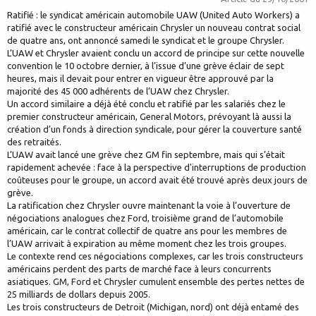
Ratifié : le syndicat américain automobile UAW (United Auto Workers) a
ratifié avec le constructeur américain Chrysler un nouveau contrat social
de quatre ans, ont annoncé samedi le syndicat et le groupe Chrysler.
L’UAW et Chrysler avaient conclu un accord de principe sur cette nouvelle
convention le 10 octobre dernier, à l’issue d’une grève éclair de sept
heures, mais il devait pour entrer en vigueur être approuvé par la
majorité des 45 000 adhérents de l’UAW chez Chrysler.
Un accord similaire a déjà été conclu et ratifié par les salariés chez le
premier constructeur américain, General Motors, prévoyant là aussi la
création d’un fonds à direction syndicale, pour gérer la couverture santé
des retraités.
L’UAW avait lancé une grève chez GM fin septembre, mais qui s’était
rapidement achevée : face à la perspective d'interruptions de production
coûteuses pour le groupe, un accord avait été trouvé après deux jours de
grève.
La ratification chez Chrysler ouvre maintenant la voie à l’ouverture de
négociations analogues chez Ford, troisième grand de l’automobile
américain, car le contrat collectif de quatre ans pour les membres de
l’UAW arrivait à expiration au même moment chez les trois groupes.
Le contexte rend ces négociations complexes, car les trois constructeurs
américains perdent des parts de marché face à leurs concurrents
asiatiques. GM, Ford et Chrysler cumulent ensemble des pertes nettes de
25 milliards de dollars depuis 2005.
Les trois constructeurs de Detroit (Michigan, nord) ont déjà entamé des