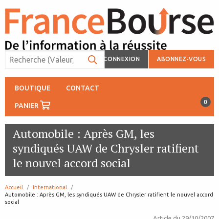
CONNEXION
ABONNEZ-VOUS
BOUTIQUE
CONTACT
0
PANIER
Automobile : Après GM, les
syndiqués UAW de Chrysler ratifient
le nouvel accord social
Accueil
International
page:
Automobile : Après GM, les syndiqués UAW de Chrysler ratifient le nouvel accord
social
Article du
29/10/2007