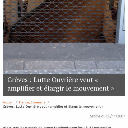
Grèves : Lutte Ouvrière veut «
amplifier et élargir le mouvement »
Accueil
France, Economie
page:
Grèves : Lutte Ouvrière veut « amplifier et élargir le mouvement »
Article du
08/11/2007
Alors que les préavis de grève tombent pour les 13-14 novembre