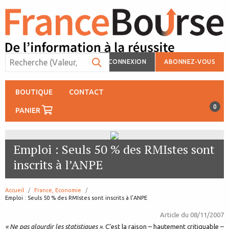
CONNEXION
ABONNEZ-VOUS
BOUTIQUE
CONTACT
0
PANIER
Emploi : Seuls 50 % des RMIstes sont
inscrits à l’ANPE
Accueil
France, Economie
page:
Emploi : Seuls 50 % des RMIstes sont inscrits à l’ANPE
Article du
08/11/2007
« Ne pas alourdir les statistiques »
. C’est la raison – hautement critiquable –