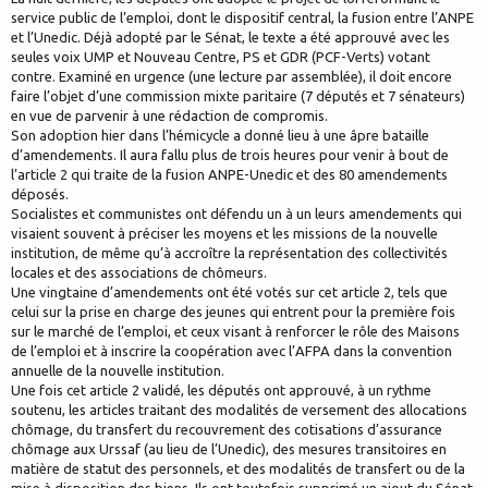
service public de l’emploi, dont le dispositif central, la fusion entre l’ANPE
et l’Unedic. Déjà adopté par le Sénat, le texte a été approuvé avec les
seules voix UMP et Nouveau Centre, PS et GDR (PCF-Verts) votant
contre. Examiné en urgence (une lecture par assemblée), il doit encore
faire l’objet d’une commission mixte paritaire (7 députés et 7 sénateurs)
en vue de parvenir à une rédaction de compromis.
Son adoption hier dans l’hémicycle a donné lieu à une âpre bataille
d’amendements. Il aura fallu plus de trois heures pour venir à bout de
l’article 2 qui traite de la fusion ANPE-Unedic et des 80 amendements
déposés.
Socialistes et communistes ont défendu un à un leurs amendements qui
visaient souvent à préciser les moyens et les missions de la nouvelle
institution, de même qu’à accroître la représentation des collectivités
locales et des associations de chômeurs.
Une vingtaine d’amendements ont été votés sur cet article 2, tels que
celui sur la prise en charge des jeunes qui entrent pour la première fois
sur le marché de l’emploi, et ceux visant à renforcer le rôle des Maisons
de l’emploi et à inscrire la coopération avec l’AFPA dans la convention
annuelle de la nouvelle institution.
Une fois cet article 2 validé, les députés ont approuvé, à un rythme
soutenu, les articles traitant des modalités de versement des allocations
chômage, du transfert du recouvrement des cotisations d’assurance
chômage aux Urssaf (au lieu de l’Unedic), des mesures transitoires en
matière de statut des personnels, et des modalités de transfert ou de la
mise à disposition des biens. Ils ont toutefois supprimé un ajout du Sénat,