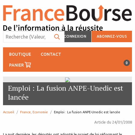
CONNEXION
ABONNEZ-VOUS
BOUTIQUE
CONTACT
0
PANIER
Emploi : La fusion ANPE-Unedic est
lancée
Accueil
France, Economie
page:
Emploi : La fusion ANPE-Unedic est lancée
Article du
24/01/2008
La nuit dernière, les députés ont adopté le projet de loi réformant le