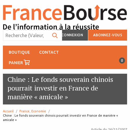
CONNEXION
ABONNEZ-VOUS
BOUTIQUE
CONTACT
0
PANIER
Chine : Le fonds souverain chinois
pourrait investir en France de
manière « amicale »
Accueil
France, Economie
page:
Chine : Le fonds souverain chinois pourrait investir en France de manière «
amicale »
Article du
26/11/2007