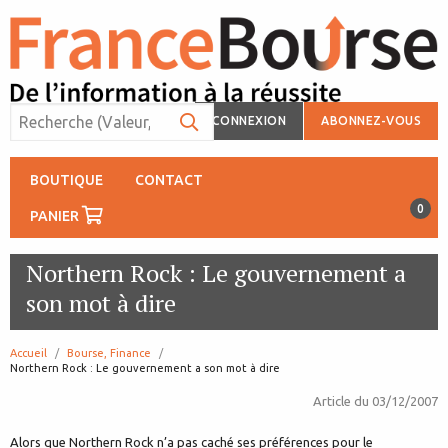
CONNEXION
ABONNEZ-VOUS
BOUTIQUE
CONTACT
0
PANIER
Northern Rock : Le gouvernement a
son mot à dire
Accueil
Bourse, Finance
page:
Northern Rock : Le gouvernement a son mot à dire
Article du
03/12/2007
Alors que Northern Rock n’a pas caché ses préférences pour le